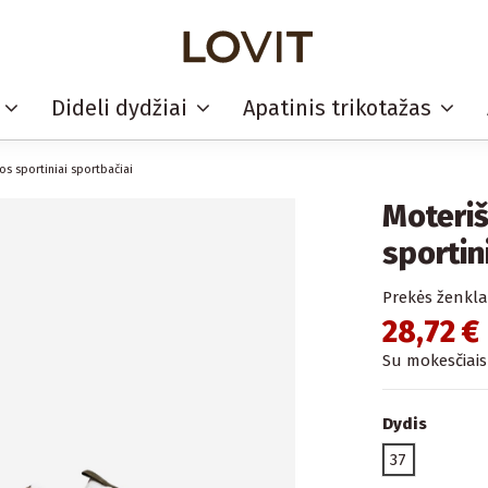
i
Dideli dydžiai
Apatinis trikotažas
os sportiniai sportbačiai
Moteriš
sportin
Prekės ženkla
28,72 €
Su mokesčiais
Dydis
37