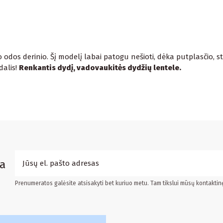
o odos derinio. Šį modelį labai patogu nešioti, dėka putplasčio, s
dalis!
Renkantis dydį, vadovaukitės dydžių lentele.
a
Prenumeratos galėsite atsisakyti bet kuriuo metu. Tam tikslui mūsų kontaktin