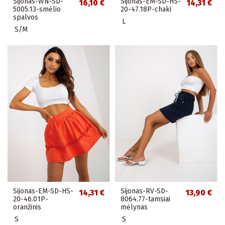
Sijonas-WN-SD-
Sijonas-EM-SD-HS-
16,10 €
14,31 €
5005.13-smėlio
20-47.18P-chaki
spalvos
L
S/M
Sijonas-EM-SD-HS-
Sijonas-RV-SD-
14,31 €
13,90 €
20-46.01P-
8064.77-tamsiai
oranžinis
mėlynas
S
S