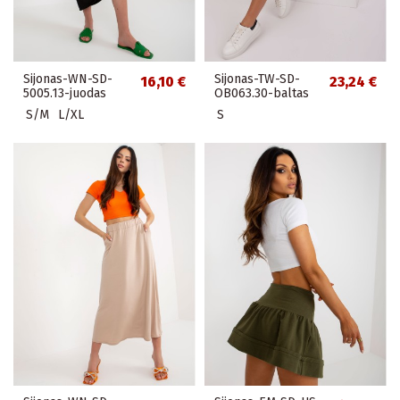
Sijonas-WN-SD-
Sijonas-TW-SD-
16,10 €
23,24 €
5005.13-juodas
OB063.30-baltas
S/M
L/XL
S