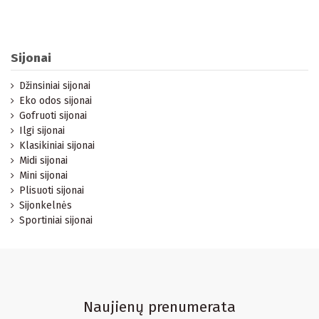
Sijonai
Džinsiniai sijonai
Eko odos sijonai
Gofruoti sijonai
Ilgi sijonai
Klasikiniai sijonai
Midi sijonai
Mini sijonai
Plisuoti sijonai
Sijonkelnės
Sportiniai sijonai
Naujienų prenumerata