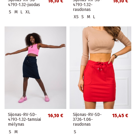
16,10 €
16,10 €
4793-1.32-juodas
4793-1.32-
raudonas
S
M
L
XL
XS
S
M
L
Sijonas-RV-SD-
Sijonas-RV-SD-
16,10 €
15,45 €
4793-1.32-tamsiai
3726-1.06-
mėlynas
raudonas
S
M
S