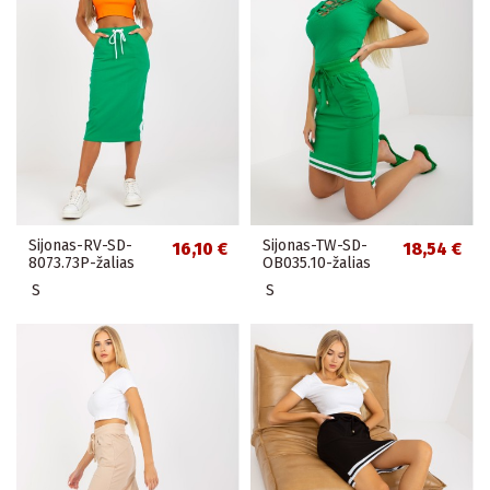
Sijonas-RV-SD-
Sijonas-TW-SD-
16,10 €
18,54 €
8073.73P-žalias
OB035.10-žalias
S
S