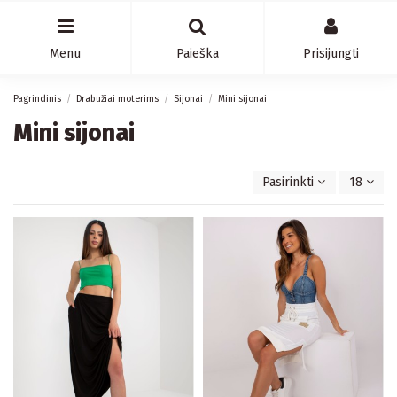
Menu
Paieška
Prisijungti
Pagrindinis
Drabužiai moterims
Sijonai
Mini sijonai
Mini sijonai
Pasirinkti
18