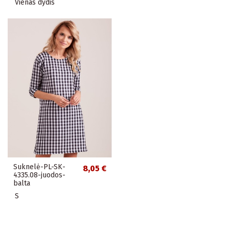
Vienas dydis
Suknelė-PL-SK-
8,05 €
4335.08-juodos-
balta
S