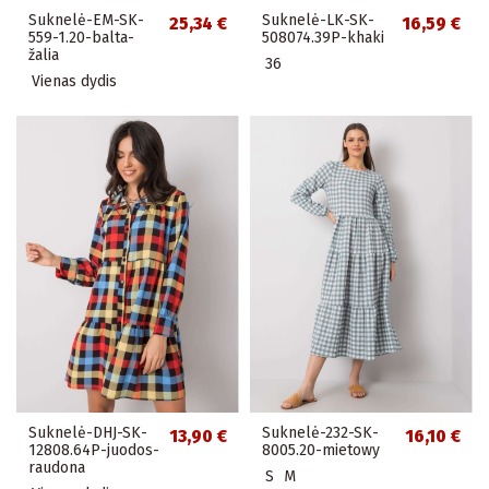
Suknelė-EM-SK-
Suknelė-LK-SK-
25,34 €
16,59 €
559-1.20-balta-
508074.39P-khaki
žalia
36
Vienas dydis
Suknelė-DHJ-SK-
Suknelė-232-SK-
13,90 €
16,10 €
12808.64P-juodos-
8005.20-mietowy
raudona
S
M