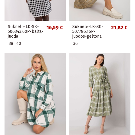
Suknelė-LK-SK-
Suknelė-LK-SK-
16,59 €
21,82 €
506343.60P-balta-
507786.16P-
juoda
juodos-geltona
38
40
36