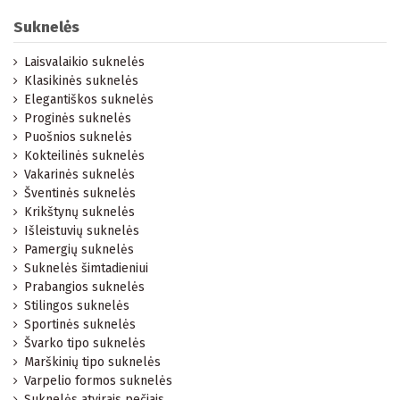
Suknelės
Laisvalaikio suknelės
Klasikinės suknelės
Elegantiškos suknelės
Proginės suknelės
Puošnios suknelės
Kokteilinės suknelės
Vakarinės suknelės
Šventinės suknelės
Krikštynų suknelės
Išleistuvių suknelės
Pamergių suknelės
Suknelės šimtadieniui
Prabangios suknelės
Stilingos suknelės
Sportinės suknelės
Švarko tipo suknelės
Marškinių tipo suknelės
Varpelio formos suknelės
Suknelės atvirais pečiais