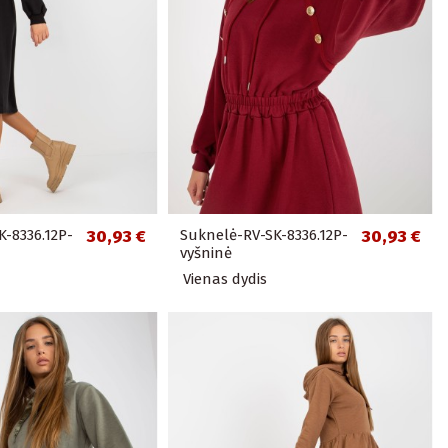
-8336.12P-
30,93 €
Suknelė-RV-SK-8336.12P-
30,93 €
vyšninė
Vienas dydis