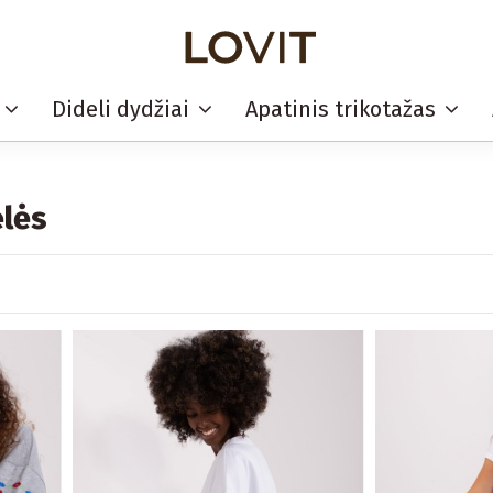
i
Dideli dydžiai
Apatinis trikotažas
elės