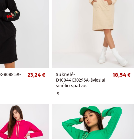
K-8088.59-
23,24 €
Suknelė-
18,54 €
D10044C30296A-šviesiai
smėlio spalvos
S