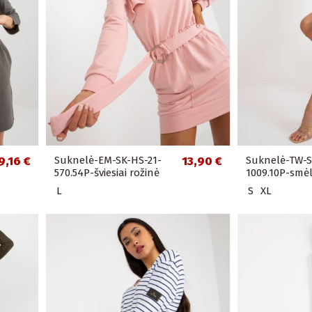
9,16 €
Suknelė-EM-SK-HS-21-
13,90 €
Suknelė-TW-S
570.54P-šviesiai rožinė
1009.10P-smėl
L
S
XL