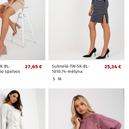
K-BL-
27,65 €
Suknelė-TW-SK-BL-
25,34 €
io spalvos
1010.74-mėlyna
S
M