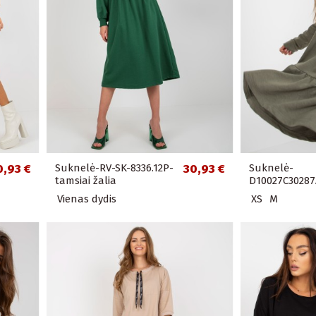
0,93 €
Suknelė-RV-SK-8336.12P-
30,93 €
Suknelė-
tamsiai žalia
D10027C30287
Vienas dydis
XS
M