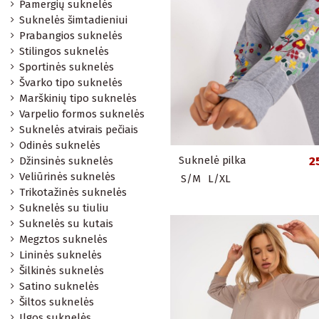
Pamergių suknelės
Suknelės šimtadieniui
Prabangios suknelės
Stilingos suknelės
Sportinės suknelės
Švarko tipo suknelės
Marškinių tipo suknelės
Varpelio formos suknelės
Suknelės atvirais pečiais
Odinės suknelės
Suknelė pilka
2
Džinsinės suknelės
Veliūrinės suknelės
S/M
L/XL
Trikotažinės suknelės
Suknelės su tiuliu
Suknelės su kutais
Megztos suknelės
Lininės suknelės
Šilkinės suknelės
Satino suknelės
Šiltos suknelės
Ilgos suknelės