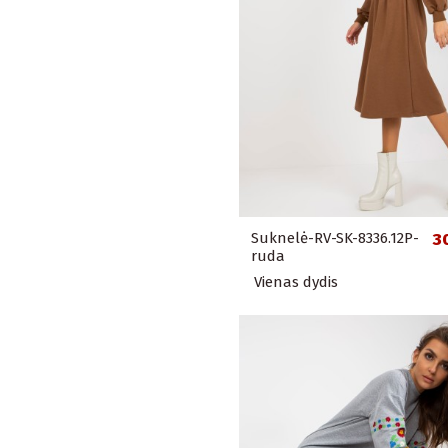
Suknelė-RV-SK-8336.12P-
3
ruda
Vienas dydis