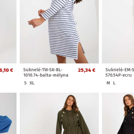
6,10 €
Suknelė-TW-SK-BL-
25,34 €
Suknelė-EM-S
1010.74-balta-mėlyna
570.54P-ecru
S
XL
M
L