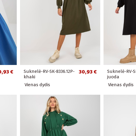
0,93 €
Suknelė-RV-SK-8336.12P-
30,93 €
Suknelė-RV-SK
khaki
juoda
Vienas dydis
Vienas dydis