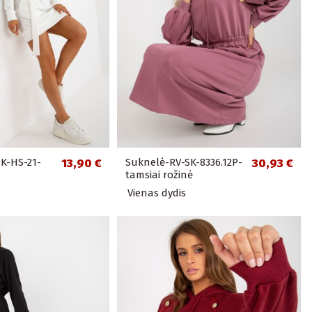
K-HS-21-
13,90 €
Suknelė-RV-SK-8336.12P-
30,93 €
tamsiai rožinė
Vienas dydis