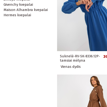
Givenchy kvepalai
Maison Alhambra kvepalai
Hermes kvepalai
Suknelė-RV-SK-8336.12P-
3
tamsiai mėlyna
Vienas dydis