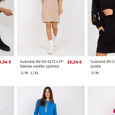
5,34 €
Suknelė-RV-SK-6273.47P-
23,24 €
Suknelė-RV-S
šviesiai smėlio spalvos
juoda
S/M
L/XL
S/M