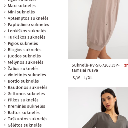
Maxi suknelės
Mini suknelės
Aptemptos suknelės
Paplūdimio suknelės
Lenkiškos suknelės
Turkiškos suknelės
Pigios suknelės
Blizgios suknelės
Juodos suknelės
Mėlynos suknelės
Suknelė-RV-SK-7203.35P-
2
Žalios suknelės
tamsiai rusva
Violetinės suknelės
S/M
L/XL
Bordo suknelės
Raudonos suknelės
Geltonos suknelės
Pilkos suknelės
Kreminės suknelės
Baltos suknelės
Taškuotos suknelės
Gėlėtos suknelės