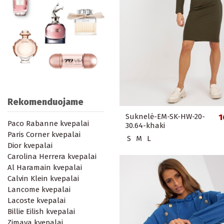
Rekomenduojame
Suknelė-EM-SK-HW-20-
1
Paco Rabanne kvepalai
30.64-khaki
Paris Corner kvepalai
S
M
L
Dior kvepalai
Carolina Herrera kvepalai
Al Haramain kvepalai
Calvin Klein kvepalai
Lancome kvepalai
Lacoste kvepalai
Billie Eilish kvepalai
Zimaya kvepalai