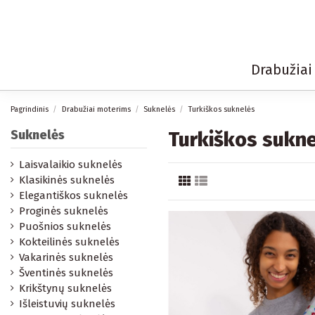
Drabužia
Pagrindinis
Drabužiai moterims
Suknelės
Turkiškos suknelės
Suknelės
Turkiškos sukn
Laisvalaikio suknelės
Klasikinės suknelės
Elegantiškos suknelės
Proginės suknelės
Puošnios suknelės
Kokteilinės suknelės
Vakarinės suknelės
Šventinės suknelės
Krikštynų suknelės
Išleistuvių suknelės