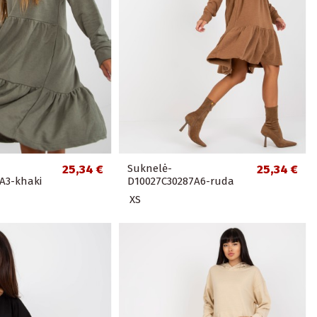
25,34 €
Suknelė-
25,34 €
A3-khaki
D10027C30287A6-ruda
XS