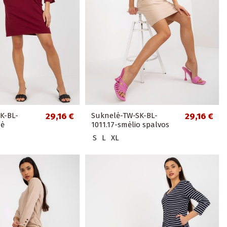
K-BL-
29,16 €
Suknelė-TW-SK-BL-
29,16 €
nė
1011.17-smėlio spalvos
S
L
XL