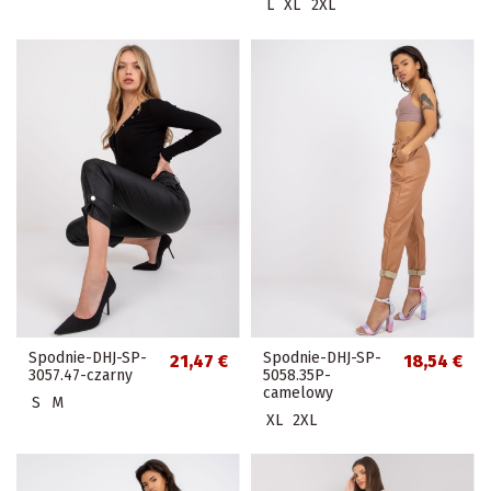
L
XL
2XL
Spodnie-DHJ-SP-
Spodnie-DHJ-SP-
21,47 €
18,54 €
3057.47-czarny
5058.35P-
camelowy
S
M
XL
2XL