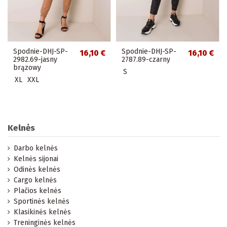
Spodnie-DHJ-SP-
Spodnie-DHJ-SP-
16,10 €
16,10 €
2982.69-jasny
2787.89-czarny
brązowy
S
XL
XXL
Kelnės
Darbo kelnės
Kelnės sijonai
Odinės kelnės
Cargo kelnės
Plačios kelnės
Sportinės kelnės
Klasikinės kelnės
Treninginės kelnės