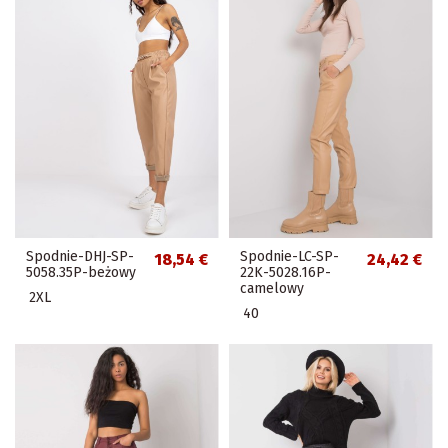
Spodnie-DHJ-SP-
Spodnie-LC-SP-
18,54 €
24,42 €
5058.35P-beżowy
22K-5028.16P-
camelowy
2XL
40