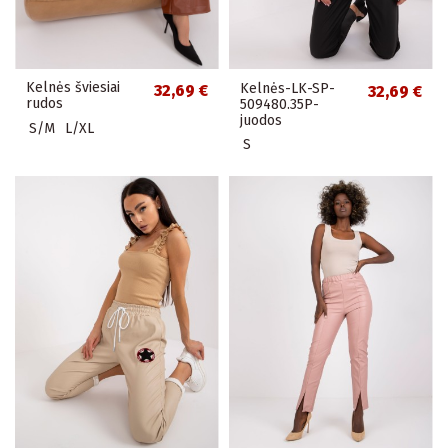
Kelnės šviesiai
Kelnės-LK-SP-
32,69 €
32,69 €
rudos
509480.35P-
juodos
S/M
L/XL
S