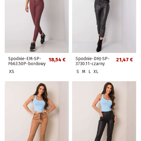
Spodnie-EM-SP-
Spodnie-DHJ-SP-
18,54 €
21,47 €
F663.50P-bordowy
3730.11-czarny
XS
S
M
L
XL