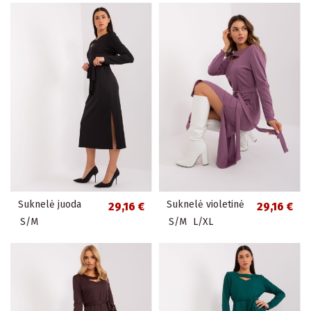
Suknelė juoda
Suknelė violetinė
29,16 €
29,16 €
S/M
S/M
L/XL