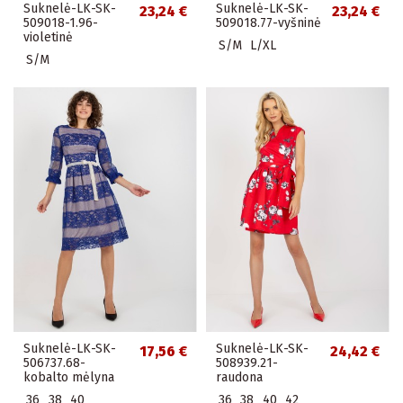
Suknelė-LK-SK-
Suknelė-LK-SK-
23,24 €
23,24 €
509018-1.96-
509018.77-vyšninė
violetinė
S/M
L/XL
S/M
Suknelė-LK-SK-
Suknelė-LK-SK-
17,56 €
24,42 €
506737.68-
508939.21-
kobalto mėlyna
raudona
36
38
40
36
38
40
42