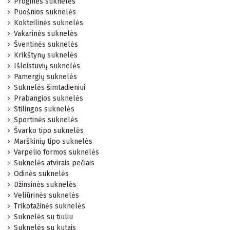
Proginės suknelės
Puošnios suknelės
Kokteilinės suknelės
Vakarinės suknelės
Šventinės suknelės
Krikštynų suknelės
Išleistuvių suknelės
Pamergių suknelės
Suknelės šimtadieniui
Prabangios suknelės
Stilingos suknelės
Sportinės suknelės
Švarko tipo suknelės
Marškinių tipo suknelės
Varpelio formos suknelės
Suknelės atvirais pečiais
Odinės suknelės
Džinsinės suknelės
Veliūrinės suknelės
Trikotažinės suknelės
Suknelės su tiuliu
Suknelės su kutais