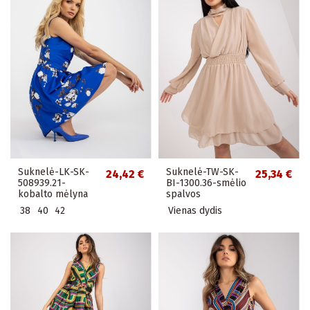
Suknelė-LK-SK-
Suknelė-TW-SK-
24,42 €
25,34 €
508939.21-
BI-1300.36-smėlio
kobalto mėlyna
spalvos
38
40
42
Vienas dydis