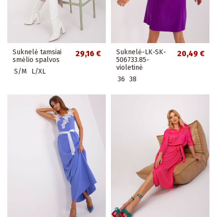
Suknelė tamsiai
Suknelė-LK-SK-
29,16 €
20,49 €
smėlio spalvos
506733.85-
violetinė
S/M
L/XL
36
38