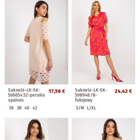
Suknelė-LK-SK-
Suknelė-LK-SK-
17,56 €
24,42 €
506654.52-persiko
508948.78-
spalvos
fuksjowy
36
38
40
42
S/M
L/XL