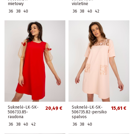
mietowy
violetinė
36
38
40
36
38
40
42
Suknelė-LK-SK-
Suknelė-LK-SK-
20,49 €
15,61 €
506733.85-
506735.82-persiko
raudona
spalvos
36
38
40
42
36
38
40