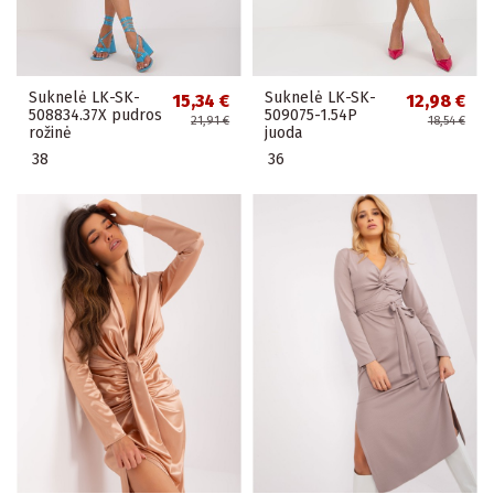
Suknelė LK-SK-
Suknelė LK-SK-
15,34 €
12,98 €
508834.37X pudros
509075-1.54P
21,91 €
18,54 €
rožinė
juoda
38
36