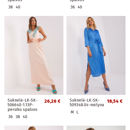
38
40
36
40
Suknelė-LK-SK-
Suknelė-LK-SK-
26,26 €
18,54 €
506640-1.13P-
509348.04-mėlyna
persiko spalvos
M
L
36
38
40