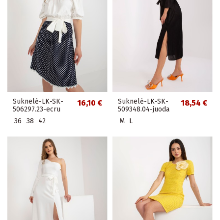
Suknelė-LK-SK-
Suknelė-LK-SK-
16,10 €
18,54 €
506297.23-ecru
509348.04-juoda
36
38
42
M
L