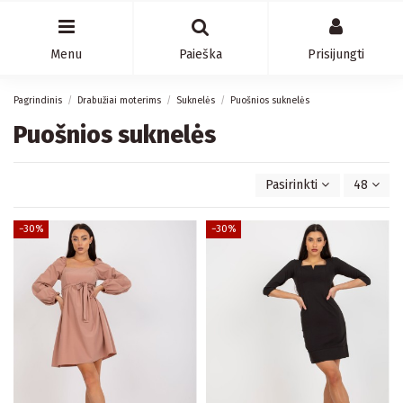
Menu
Paieška
Prisijungti
Pagrindinis
Drabužiai moterims
Suknelės
Puošnios suknelės
Puošnios suknelės
Pasirinkti
48
−30%
−30%