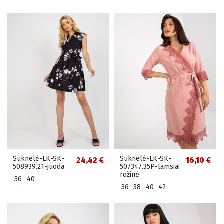
Suknelė-LK-SK-
Suknelė-LK-SK-
24,42 €
16,10 €
508939.21-juoda
507347.35P-tamsiai
rožinė
36
40
36
38
40
42