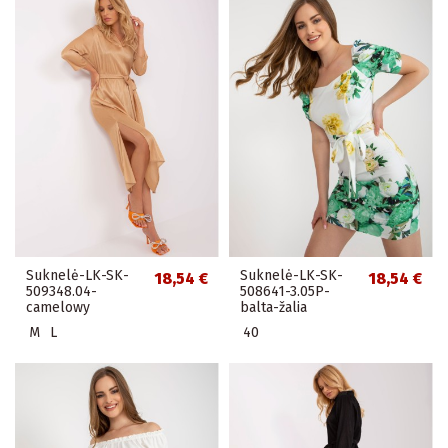
Suknelė-LK-SK-
Suknelė-LK-SK-
18,54 €
18,54 €
509348.04-
508641-3.05P-
camelowy
balta-žalia
M
L
40