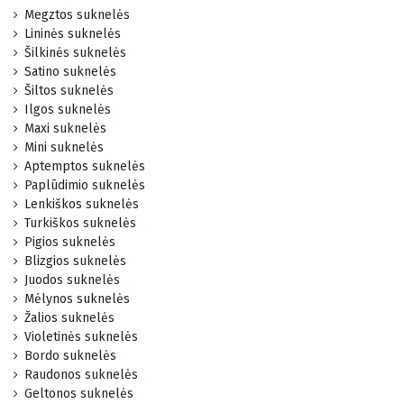
Megztos suknelės
Lininės suknelės
Šilkinės suknelės
Satino suknelės
Šiltos suknelės
Ilgos suknelės
Maxi suknelės
Mini suknelės
Aptemptos suknelės
Paplūdimio suknelės
Lenkiškos suknelės
Turkiškos suknelės
Pigios suknelės
Blizgios suknelės
Juodos suknelės
Mėlynos suknelės
Žalios suknelės
Violetinės suknelės
Bordo suknelės
Raudonos suknelės
Geltonos suknelės