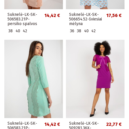
Suknelė-LK-SK-
Suknelė-LK-SK-
14,42 €
17,56 €
506583.21P-
506654.52-šviesiai
persiko spalvos
mėlyna
38
40
42
36
38
40
42
Suknelė-LK-SK-
Suknelė-LK-SK-
14,42 €
22,77 €
506583.21P-
509281.36X-