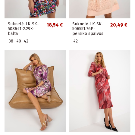
Suknelė-LK-SK-
Suknelė-LK-SK-
18,54 €
20,49 €
508641-2.29X-
506551.76P-
balta
persiko spalvos
38
40
42
42