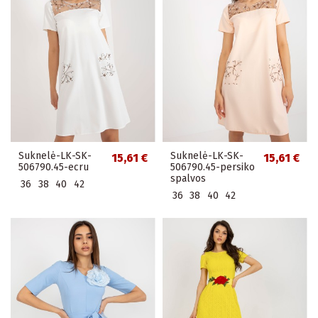
Suknelė-LK-SK-
Suknelė-LK-SK-
15,61 €
15,61 €
506790.45-ecru
506790.45-persiko
spalvos
36
38
40
42
36
38
40
42