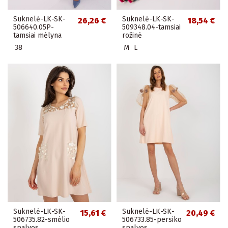
Suknelė-LK-SK-
Suknelė-LK-SK-
26,26 €
18,54 €
506640.05P-
509348.04-tamsiai
tamsiai mėlyna
rožinė
38
M
L
Suknelė-LK-SK-
Suknelė-LK-SK-
15,61 €
20,49 €
506735.82-smėlio
506733.85-persiko
spalvos
spalvos