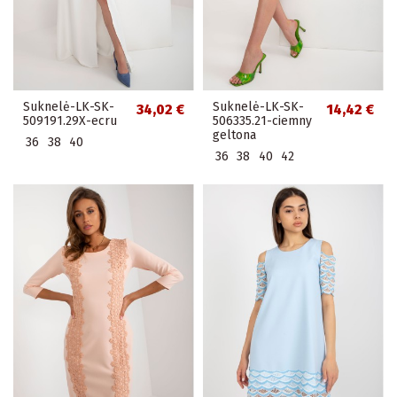
Suknelė-LK-SK-
Suknelė-LK-SK-
34,02 €
14,42 €
509191.29X-ecru
506335.21-ciemny
geltona
36
38
40
36
38
40
42