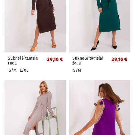
Suknelė tamsiai
Suknelė tamsiai
29,16 €
29,16 €
ruda
žalia
S/M
L/XL
S/M