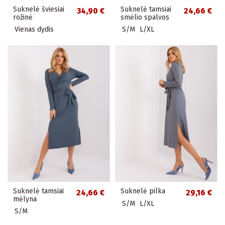
Suknelė šviesiai
Suknelė tamsiai
34,90 €
24,66 €
rožinė
smėlio spalvos
Vienas dydis
S/M
L/XL
Suknelė tamsiai
Suknelė pilka
24,66 €
29,16 €
mėlyna
S/M
L/XL
S/M