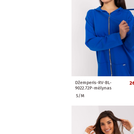
Džemperis-RV-BL-
2
9022.72P-mėlynas
S/M