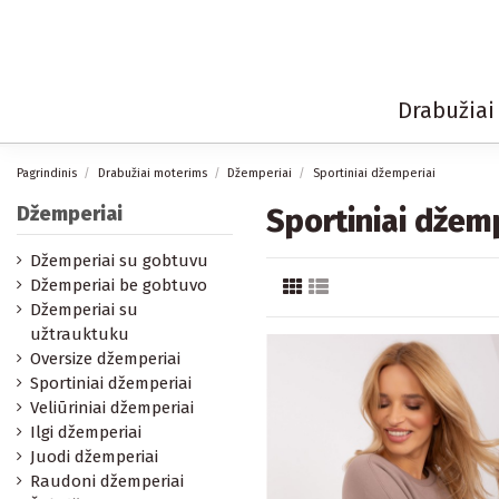
Drabužia
Pagrindinis
Drabužiai moterims
Džemperiai
Sportiniai džemperiai
Džemperiai
Sportiniai džem
Džemperiai su gobtuvu
Džemperiai be gobtuvo
Džemperiai su
užtrauktuku
Oversize džemperiai
Sportiniai džemperiai
Veliūriniai džemperiai
Ilgi džemperiai
Juodi džemperiai
Raudoni džemperiai