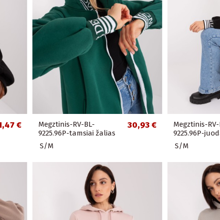
1,47 €
Megztinis-RV-BL-
30,93 €
Megztinis-RV-
9225.96P-tamsiai žalias
9225.96P-juo
S/M
S/M