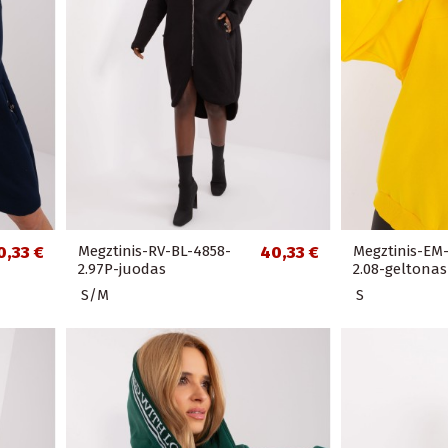
0,33 €
Megztinis-RV-BL-4858-
40,33 €
Megztinis-EM
2.97P-juodas
2.08-geltonas
S/M
S