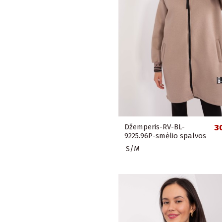
Džemperis-RV-BL-
3
9225.96P-smėlio spalvos
S/M