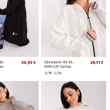
BL-
30,93 €
Džemperis-RV-BL-
28,11 €
das
9096.43P-baltas
S/M
L/XL