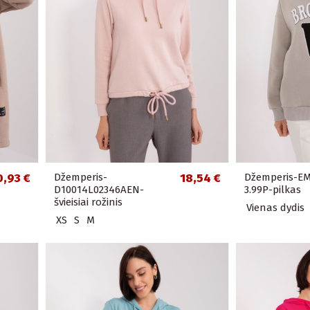
0,93 €
Džemperis-
18,54 €
Džemperis-EM
D10014L02346AEN-
3.99P-pilkas
švieisiai rožinis
Vienas dydis
XS
S
M