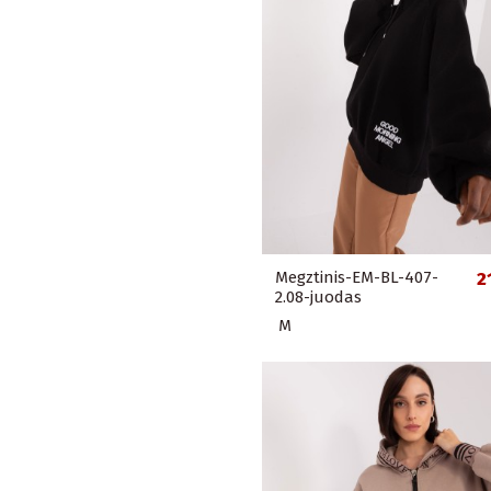
Megztinis-EM-BL-407-
2
2.08-juodas
M