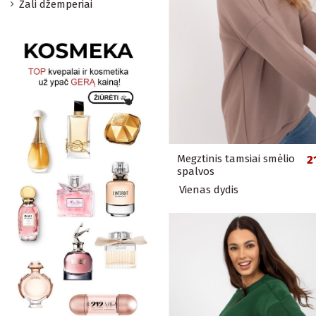
Žali džemperiai
Megztinis tamsiai smėlio
2
spalvos
Vienas dydis