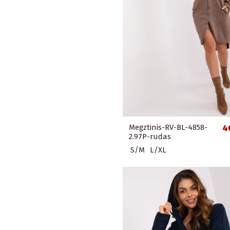
Megztinis-RV-BL-4858-
4
2.97P-rudas
S/M
L/XL