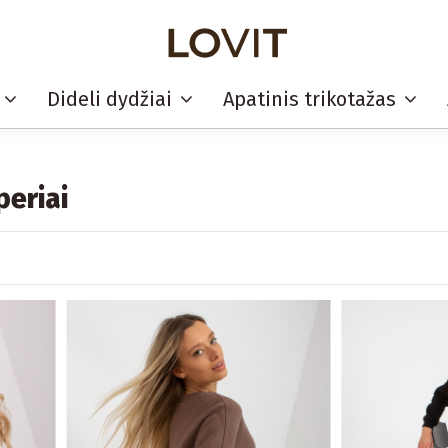
i
Dideli dydžiai
Apatinis trikotažas
periai