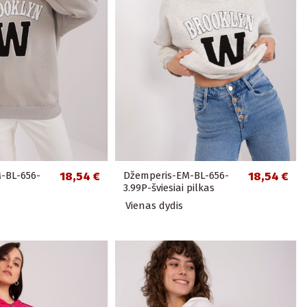
-BL-656-
18,54 €
Džemperis-EM-BL-656-
18,54 €
3.99P-šviesiai pilkas
Vienas dydis