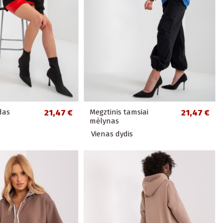
das
21,47 €
Megztinis tamsiai
21,47 €
mėlynas
Vienas dydis