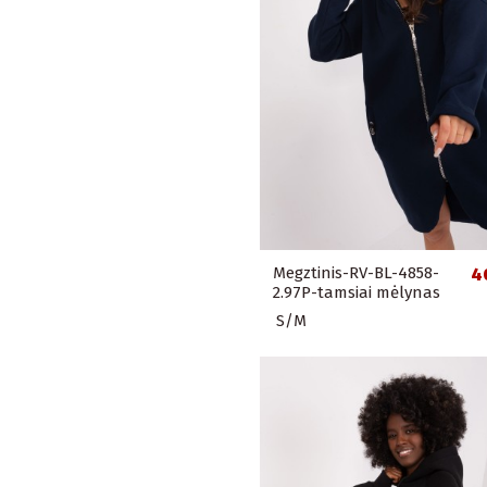
Megztinis-RV-BL-4858-
4
2.97P-tamsiai mėlynas
S/M