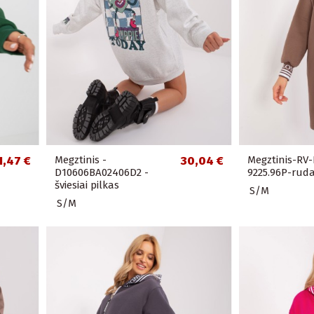
1,47 €
Megztinis -
30,04 €
Megztinis-RV-
D10606BA02406D2 -
9225.96P-rud
šviesiai pilkas
S/M
S/M