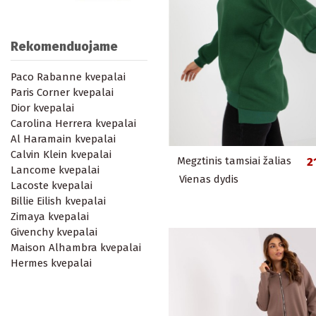
Rekomenduojame
Paco Rabanne kvepalai
Paris Corner kvepalai
Dior kvepalai
Carolina Herrera kvepalai
Al Haramain kvepalai
Calvin Klein kvepalai
Megztinis tamsiai žalias
2
Lancome kvepalai
Vienas dydis
Lacoste kvepalai
Billie Eilish kvepalai
Zimaya kvepalai
Givenchy kvepalai
Maison Alhambra kvepalai
Hermes kvepalai