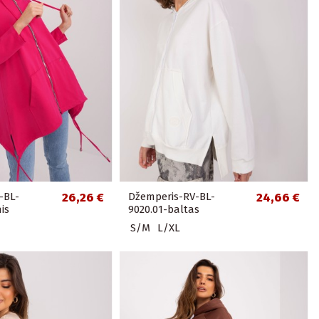
-BL-
26,26 €
Džemperis-RV-BL-
24,66 €
is
9020.01-baltas
S/M
L/XL