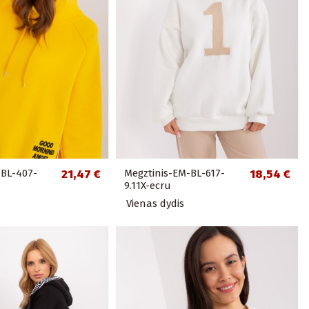
-BL-407-
21,47 €
Megztinis-EM-BL-617-
18,54 €
9.11X-ecru
Vienas dydis