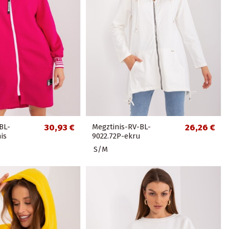
BL-
30,93 €
Megztinis-RV-BL-
26,26 €
is
9022.72P-ekru
S/M