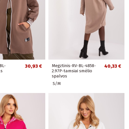
BL-
30,93 €
Megztinis-RV-BL-4858-
40,33 €
as
2.97P-tamsiai smėlio
spalvos
S/M