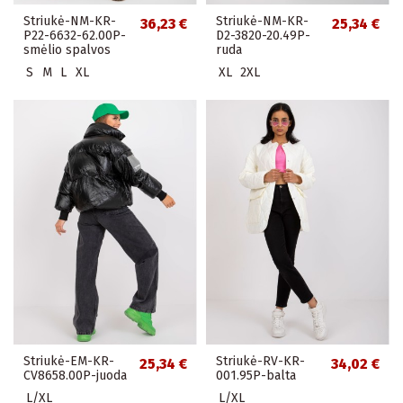
Striukė-NM-KR-
Striukė-NM-KR-
36,23 €
25,34 €
P22-6632-62.00P-
D2-3820-20.49P-
smėlio spalvos
ruda
S
M
L
XL
XL
2XL
Striukė-EM-KR-
Striukė-RV-KR-
25,34 €
34,02 €
CV8658.00P-juoda
001.95P-balta
L/XL
L/XL