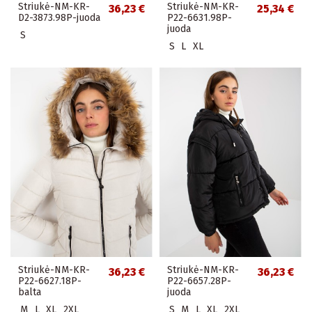
Striukė-NM-KR-
Striukė-NM-KR-
36,23 €
25,34 €
D2-3873.98P-juoda
P22-6631.98P-
juoda
S
S
L
XL
Striukė-NM-KR-
Striukė-NM-KR-
36,23 €
36,23 €
P22-6627.18P-
P22-6657.28P-
balta
juoda
M
L
XL
2XL
S
M
L
XL
2XL