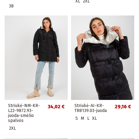
XL
2XL
38
Striukė-NM-KR-
Striukė-AI-KR-
34,02 €
29,16 €
L22-9872.93-
TR8139.03-juoda
juoda-smėlio
S
M
L
XL
spalvos
2XL