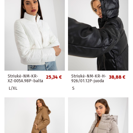
Striukė-NM-KR-
Striukė-NM-KR-H-
25,34 €
38,88 €
XZ-005A.98P-balta
926/01.12P-juoda
L/XL
S