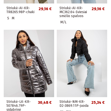
Striukė-AI-KR-
Striukė-AI-KR-
29,16 €
29,16 €
TR8265.98P-chaki
MC362.64-šviesiai
smėlio spalvos
S
M
M/L
Striukė-LK-KR-
Striukė-NM-KR-
30,48 €
25,34 €
507846.79P-
D2-3869.11P-juoda
sidabrinė