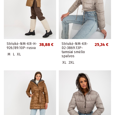
Striukė-NM-KR-H-
Striukė-NM-KR-
38,88 €
25,34 €
926/89.10P-rusva
D2-3869.13P-
tamsiai smėlio
M
L
XL
spalvos
XL
2XL