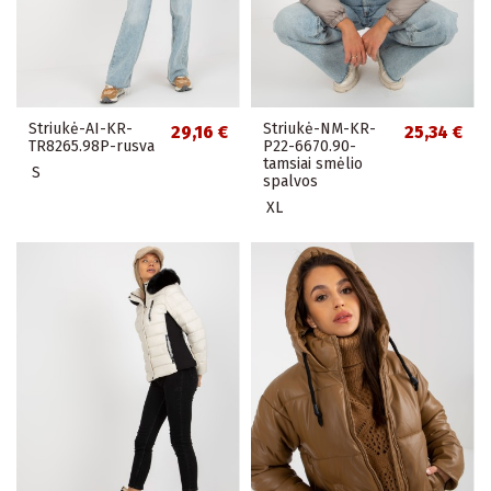
Striukė-AI-KR-
Striukė-NM-KR-
29,16 €
25,34 €
TR8265.98P-rusva
P22-6670.90-
tamsiai smėlio
S
spalvos
XL