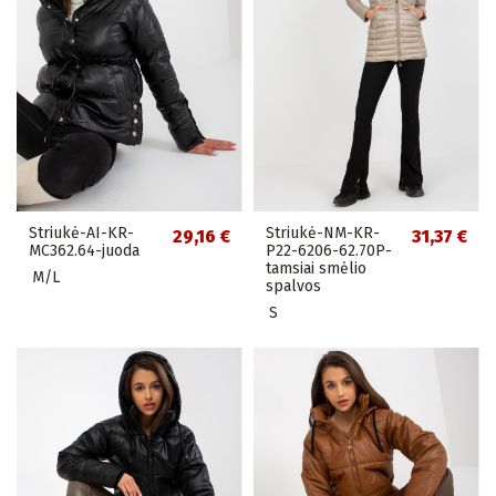
Striukė-AI-KR-
Striukė-NM-KR-
29,16 €
31,37 €
MC362.64-juoda
P22-6206-62.70P-
tamsiai smėlio
M/L
spalvos
S