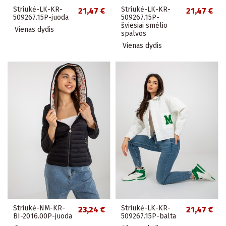
Striukė-LK-KR-
Striukė-LK-KR-
21,47 €
21,47 €
509267.15P-juoda
509267.15P-
šviesiai smėlio
Vienas dydis
spalvos
Vienas dydis
Striukė-NM-KR-
Striukė-LK-KR-
23,24 €
21,47 €
BI-2016.00P-juoda
509267.15P-balta