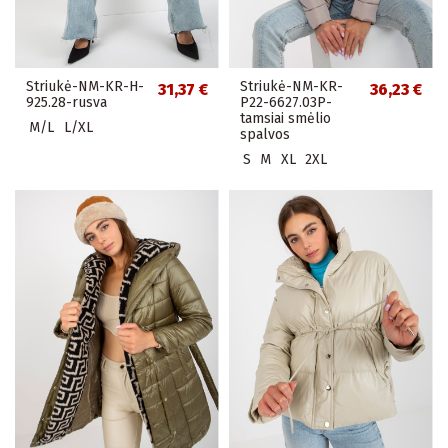
Striukė-NM-KR-H-
Striukė-NM-KR-
31,37 €
36,23 €
925.28-rusva
P22-6627.03P-
tamsiai smėlio
M/L
L/XL
spalvos
S
M
XL
2XL