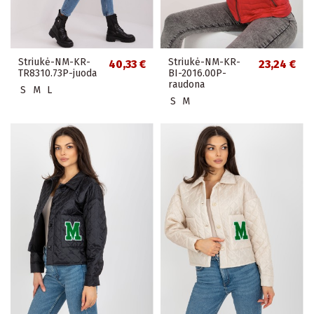
Striukė-NM-KR-
Striukė-NM-KR-
40,33 €
23,24 €
TR8310.73P-juoda
BI-2016.00P-
raudona
S
M
L
S
M