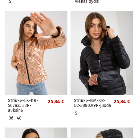
S
Vienas dydis
Striukė-LK-KR-
Striukė-NM-KR-
25,34 €
25,34 €
507835.33P-
D2-3880.99P-juoda
auksinė
S
36
40