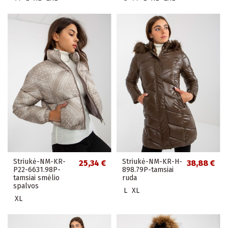
Striukė-NM-KR-
Striukė-NM-KR-H-
25,34 €
38,88 €
P22-6631.98P-
898.79P-tamsiai
tamsiai smėlio
ruda
spalvos
L
XL
XL