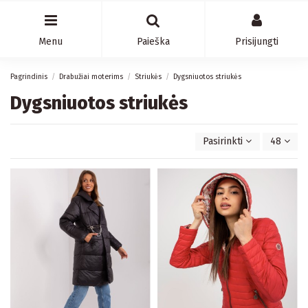
Menu
Paieška
Prisijungti
Pagrindinis
Drabužiai moterims
Striukės
Dygsniuotos striukės
Dygsniuotos striukės
Pasirinkti
48