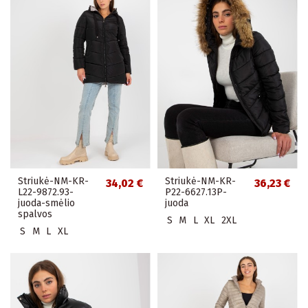
Striukė-NM-KR-
Striukė-NM-KR-
34,02 €
36,23 €
L22-9872.93-
P22-6627.13P-
juoda-smėlio
juoda
spalvos
S
M
L
XL
2XL
S
M
L
XL