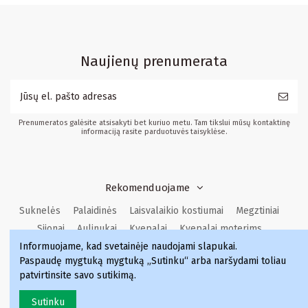
Naujienų prenumerata
Prenumeratos galėsite atsisakyti bet kuriuo metu. Tam tikslui mūsų kontaktinę
informaciją rasite parduotuvės taisyklėse.
Rekomenduojame
Suknelės
Palaidinės
Laisvalaikio kostiumai
Megztiniai
Sijonai
Aulinukai
Kvepalai
Kvepalai moterims
Informuojame, kad svetainėje naudojami slapukai
.
Kvepalai vyrams
Kvepalai moterims
Kvepalai
Paspaudę mygtuką mygtuką „Sutinku“ arba naršydami toliau
Kvepalai vyrams
patvirtinsite savo sutikimą.
Sutinku
Lovit.lt © 2023 Visos teisės saugomos