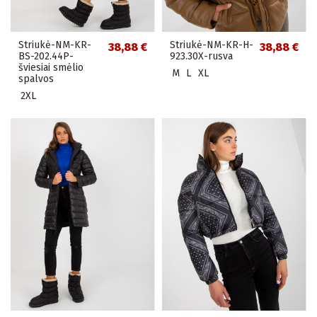
Striukė-NM-KR-
Striukė-NM-KR-H-
38,88 €
38,88 €
BS-202.44P-
923.30X-rusva
šviesiai smėlio
M
L
XL
spalvos
2XL