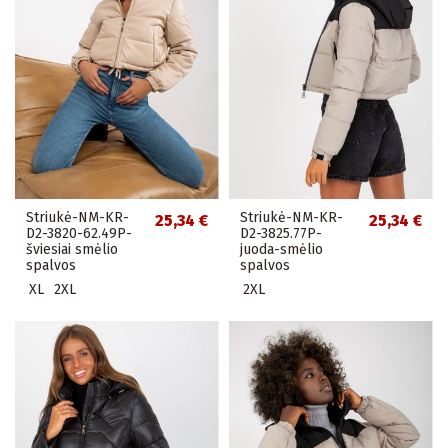
Striukė-NM-KR-
Striukė-NM-KR-
25,34 €
25,34 €
D2-3820-62.49P-
D2-3825.77P-
šviesiai smėlio
juoda-smėlio
spalvos
spalvos
XL
2XL
2XL