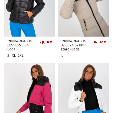
Striukė-NM-KR-
Striukė-NM-KR-
29,16 €
34,02 €
L22-9855.59P-
D2-3827-62.00P-
juoda
szaro-juoda
S
XL
2XL
L