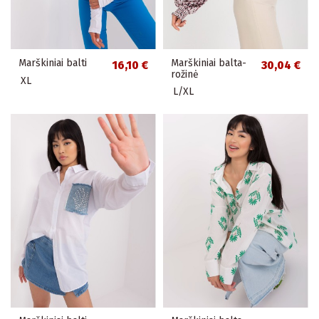
Marškiniai balti
Marškiniai balta-
16,10 €
30,04 €
rožinė
XL
L/XL