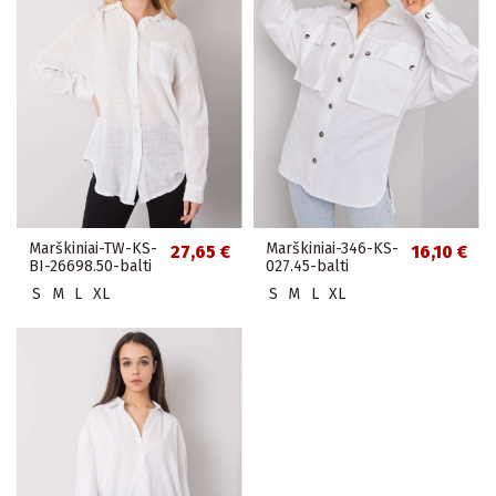
Marškiniai-TW-KS-
Marškiniai-346-KS-
27,65 €
16,10 €
BI-26698.50-balti
027.45-balti
S
M
L
XL
S
M
L
XL