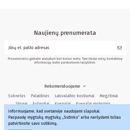
Naujienų prenumerata
Prenumeratos galėsite atsisakyti bet kuriuo metu. Tam tikslui mūsų kontaktinę
informaciją rasite parduotuvės taisyklėse.
Rekomenduojame
Suknelės
Palaidinės
Laisvalaikio kostiumai
Megztiniai
Sijonai
Aulinukai
Kvepalai
Kvepalai moterims
Informuojame, kad svetainėje naudojami slapukai
.
Kvepalai vyrams
Kvepalai moterims
Kvepalai
Paspaudę mygtuką mygtuką „Sutinku“ arba naršydami toliau
Kvepalai vyrams
patvirtinsite savo sutikimą.