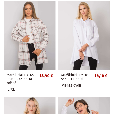
Marškiniai-TO-KS-
Marškiniai-EM-KS-
13,90 €
16,10 €
0810-3.32-balta-
556-1.11-balti
rožinė
Vienas dydis
L/XL