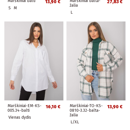
Marškiniai balti
Marškiniai balta-
13,90 €
27,83 €
žalia
S
M
L
Marškiniai-EM-KS-
Marškiniai-TO-KS-
16,10 €
13,90 €
005.34-balti
0810-3.32-balta-
žalia
Vienas dydis
L/XL