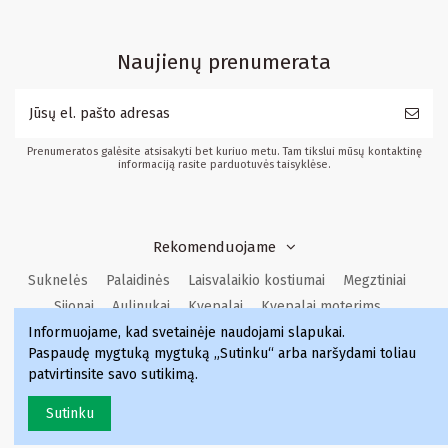
Naujienų prenumerata
Prenumeratos galėsite atsisakyti bet kuriuo metu. Tam tikslui mūsų kontaktinę
informaciją rasite parduotuvės taisyklėse.
Rekomenduojame
Suknelės
Palaidinės
Laisvalaikio kostiumai
Megztiniai
Sijonai
Aulinukai
Kvepalai
Kvepalai moterims
Informuojame, kad svetainėje naudojami slapukai
.
Kvepalai vyrams
Kvepalai moterims
Kvepalai
Paspaudę mygtuką mygtuką „Sutinku“ arba naršydami toliau
Kvepalai vyrams
patvirtinsite savo sutikimą.
Sutinku
Lovit.lt © 2023 Visos teisės saugomos