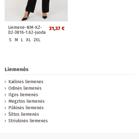
Liemenė-NM-KZ-
31,37 €
D2-3816-1.62-juoda
S
M
L
XL
2XL
Liemenės
Kailinės liemenės
Odinės liemenės
Ilgos liemenės
Megztos liemenės
Pūkinės liemenės
Šiltos liemenės
Striukinės liemenės