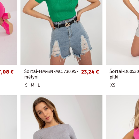
7,08 €
Šortai-HM-SN-MC5730.95-
23,24 €
Šortai-D6053
mėlyni
pilki
S
M
L
XS