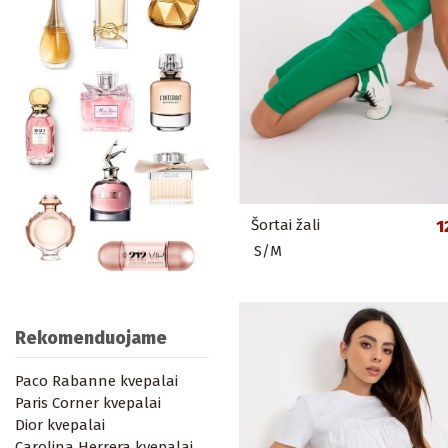
Šortai žali
1
S/M
Rekomenduojame
Paco Rabanne kvepalai
Paris Corner kvepalai
Dior kvepalai
Carolina Herrera kvepalai