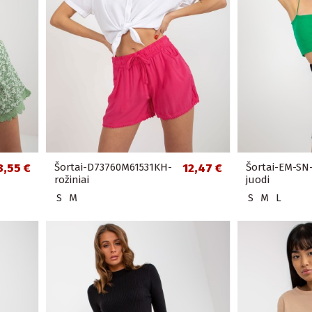
3,55 €
Šortai-D73760M61531KH-
12,47 €
Šortai-EM-SN
rožiniai
juodi
S
M
S
M
L