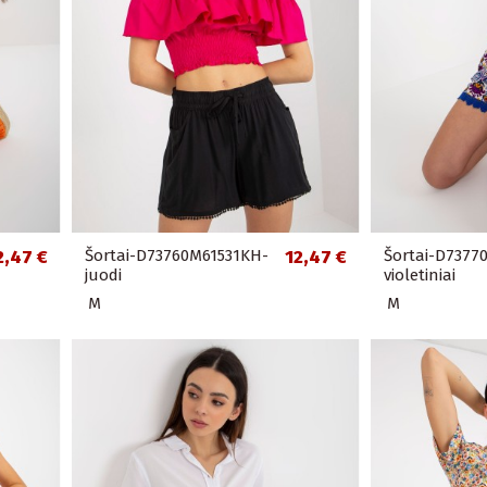
2,47 €
Šortai-D73760M61531KH-
12,47 €
Šortai-D7377
juodi
violetiniai
M
M