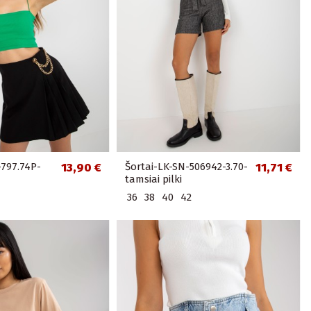
-797.74P-
13,90 €
Šortai-LK-SN-506942-3.70-
11,71 €
tamsiai pilki
36
38
40
42