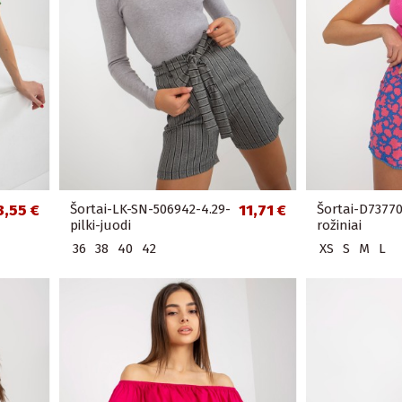
3,55 €
Šortai-LK-SN-506942-4.29-
11,71 €
Šortai-D7377
pilki-juodi
rožiniai
36
38
40
42
XS
S
M
L