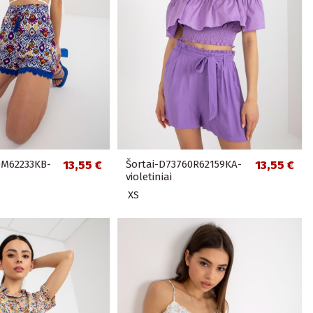
0M62233KB-
13,55 €
Šortai-D73760R62159KA-
13,55 €
violetiniai
XS