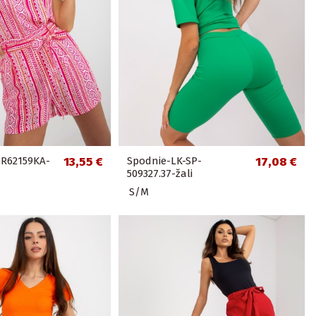
0R62159KA-
13,55 €
Spodnie-LK-SP-
17,08 €
509327.37-žali
S/M