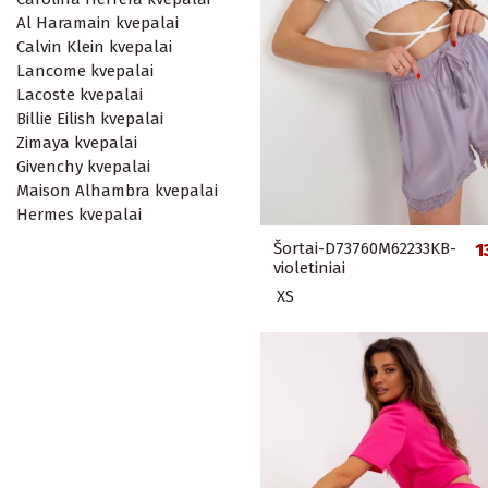
Al Haramain kvepalai
Calvin Klein kvepalai
Lancome kvepalai
Lacoste kvepalai
Billie Eilish kvepalai
Zimaya kvepalai
Givenchy kvepalai
Maison Alhambra kvepalai
Hermes kvepalai
Šortai-D73760M62233KB-
1
violetiniai
XS