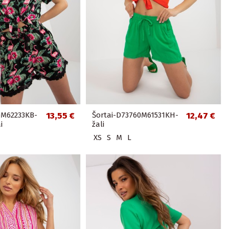
0M62233KB-
13,55 €
Šortai-D73760M61531KH-
12,47 €
i
žali
XS
S
M
L