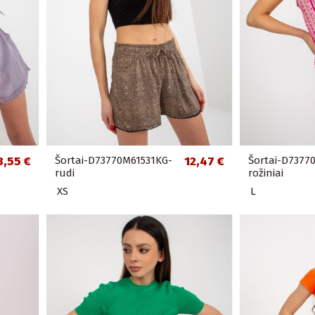
3,55 €
Šortai-D73770M61531KG-
12,47 €
Šortai-D7377
rudi
rožiniai
XS
L