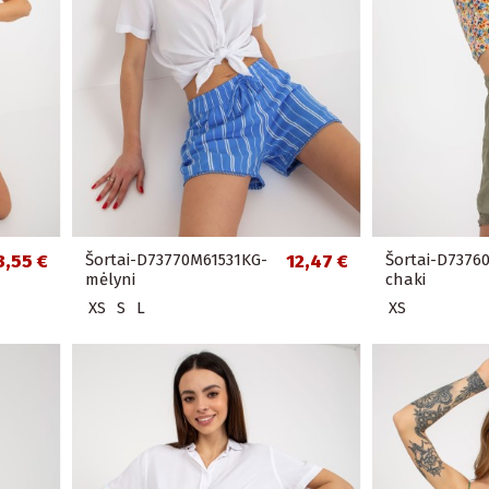
3,55 €
Šortai-D73770M61531KG-
12,47 €
Šortai-D7376
mėlyni
chaki
XS
S
L
XS