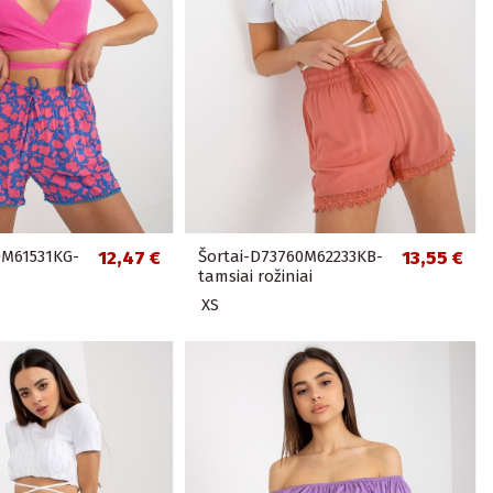
0M61531KG-
12,47 €
Šortai-D73760M62233KB-
13,55 €
tamsiai rožiniai
XS