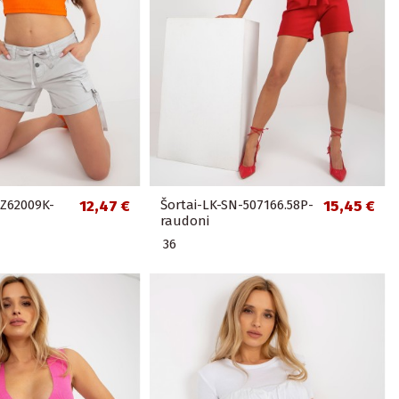
0Z62009K-
12,47 €
Šortai-LK-SN-507166.58P-
15,45 €
raudoni
36