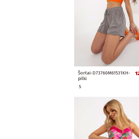
Šortai-D73760M61531KH-
1
pilki
S