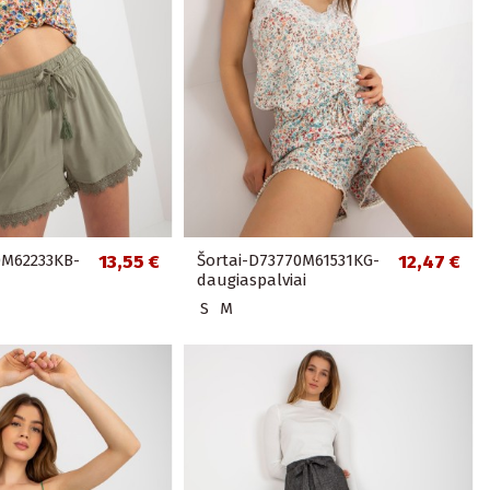
0M62233KB-
13,55 €
Šortai-D73770M61531KG-
12,47 €
daugiaspalviai
S
M