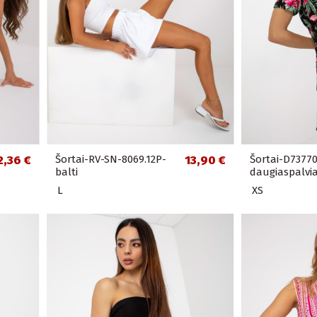
2,36 €
Šortai-RV-SN-8069.12P-
13,90 €
Šortai-D7377
balti
daugiaspalvia
L
XS