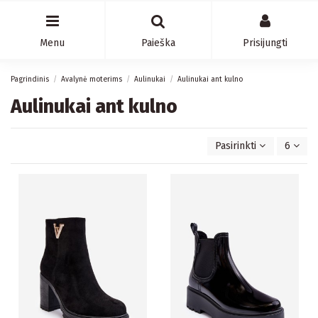
Menu
Paieška
Prisijungti
Pagrindinis
Avalynė moterims
Aulinukai
Aulinukai ant kulno
Aulinukai ant kulno
Pasirinkti
6