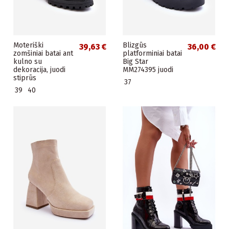
Moteriški
Blizgūs
39,63 €
36,00 €
zomšiniai batai ant
platforminiai batai
kulno su
Big Star
dekoracija, juodi
MM274395 juodi
stiprūs
37
39
40