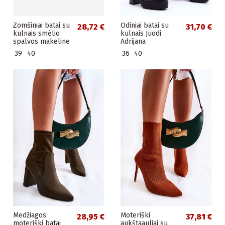
Zomšiniai batai su
Odiniai batai su
28,72 €
31,70 €
kulnais smėlio
kulnais Juodi
spalvos makeline
Adrijana
39
40
36
40
Medžiagos
Moteriški
28,95 €
37,81 €
moteriški batai
aukštaauliai su