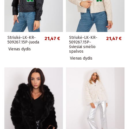
Striukė-LK-KR-
Striukė-LK-KR-
21,47 €
21,47 €
509267.15P-juoda
509267.15P-
šviesiai smėlio
Vienas dydis
spalvos
Vienas dydis