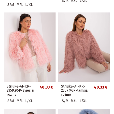
S/M
M/L
L/XL
S/M
M/L
L/XL
Striukė-AT-KR-
Striukė-AT-KR-
40,33 €
40,33 €
2359.96P-šviesiai
2359.96P-tamsiai
rožinė
rožinė
S/M
M/L
L/XL
S/M
M/L
L/XL