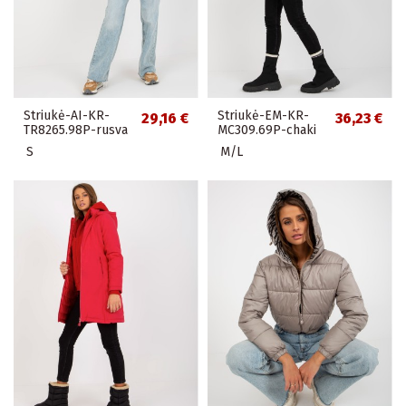
Striukė-AI-KR-
Striukė-EM-KR-
29,16 €
36,23 €
TR8265.98P-rusva
MC309.69P-chaki
S
M/L