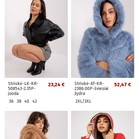
Striukė-LK-KR-
Striukė-AT-KR-
23,24 €
52,47 €
508543-2.35P-
2386.00P-šviesiai
juoda
žydra
36
38
40
42
2XL/3XL