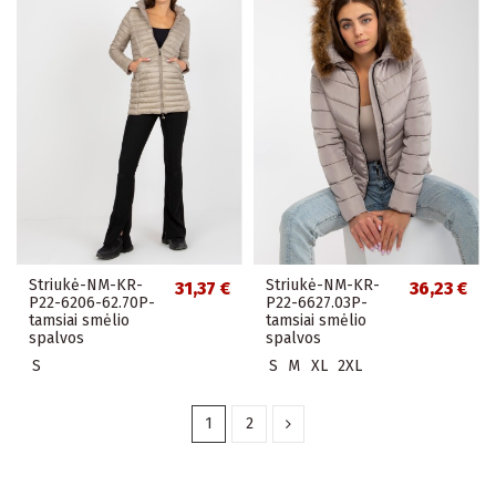
Striukė-NM-KR-
Striukė-NM-KR-
31,37 €
36,23 €
P22-6206-62.70P-
P22-6627.03P-
tamsiai smėlio
tamsiai smėlio
spalvos
spalvos
S
S
M
XL
2XL
1
2