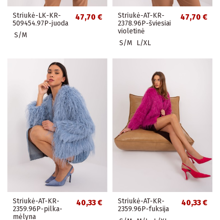
Striukė-LK-KR-
Striukė-AT-KR-
47,70 €
47,70 €
509454.97P-juoda
2378.96P-šviesiai
violetinė
S/M
S/M
L/XL
Striukė-AT-KR-
Striukė-AT-KR-
40,33 €
40,33 €
2359.96P-pilka-
2359.96P-fuksija
mėlyna