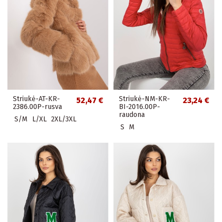
Striukė-AT-KR-
Striukė-NM-KR-
52,47 €
23,24 €
2386.00P-rusva
BI-2016.00P-
raudona
S/M
L/XL
2XL/3XL
S
M