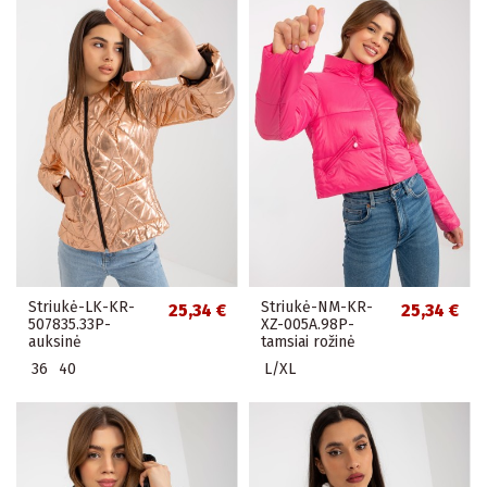
Striukė-LK-KR-
Striukė-NM-KR-
25,34 €
25,34 €
507835.33P-
XZ-005A.98P-
auksinė
tamsiai rožinė
36
40
L/XL