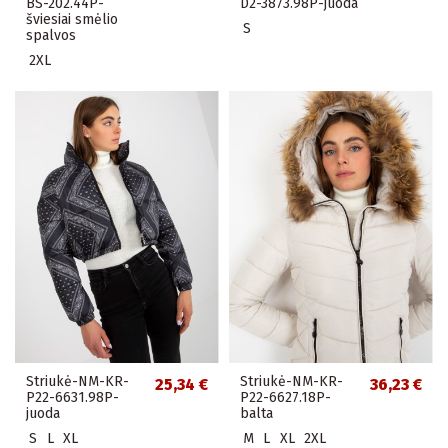
BS-202.44P-
D2-3873.98P-juoda
šviesiai smėlio
S
spalvos
2XL
Striukė-NM-KR-
Striukė-NM-KR-
25,34 €
36,23 €
P22-6631.98P-
P22-6627.18P-
juoda
balta
S
L
XL
M
L
XL
2XL