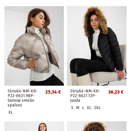
Striukė-NM-KR-
Striukė-NM-KR-
25,34 €
36,23 €
P22-6631.98P-
P22-6627.13P-
tamsiai smėlio
juoda
spalvos
S
M
L
XL
2XL
XL