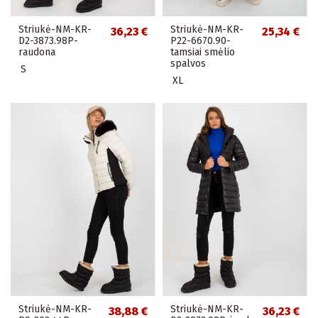
Striukė-NM-KR-
Striukė-NM-KR-
36,23 €
25,34 €
D2-3873.98P-
P22-6670.90-
raudona
tamsiai smėlio
spalvos
S
XL
Striukė-NM-KR-
Striukė-NM-KR-
38,88 €
36,23 €