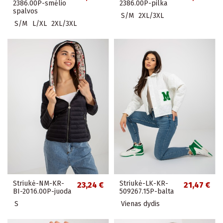
2386.00P-smėlio
2386.00P-pilka
spalvos
S/M
2XL/3XL
S/M
L/XL
2XL/3XL
Striukė-NM-KR-
Striukė-LK-KR-
23,24 €
21,47 €
BI-2016.00P-juoda
509267.15P-balta
S
Vienas dydis