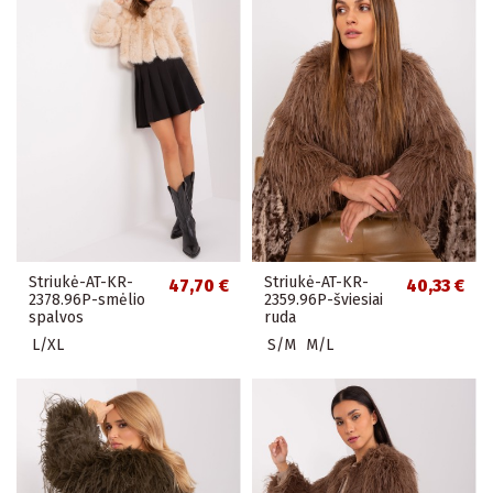
Striukė-AT-KR-
Striukė-AT-KR-
47,70 €
40,33 €
2378.96P-smėlio
2359.96P-šviesiai
spalvos
ruda
L/XL
S/M
M/L