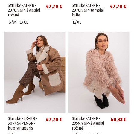
Striukė-AT-KR-
Striukė-AT-KR-
47,70 €
47,70 €
2378.96P-šviesiai
2378.96P-tamsiai
rožinė
žalia
S/M
L/XL
L/XL
Striukė-LK-KR-
Striukė-AT-KR-
47,70 €
40,33 €
509454-1.96P-
2359.96P-šviesiai
kupranugaris
rožinė