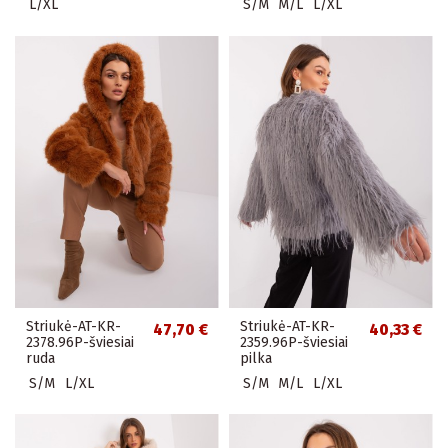
L/XL
S/M
M/L
L/XL
Striukė-AT-KR-
Striukė-AT-KR-
47,70 €
40,33 €
2378.96P-šviesiai
2359.96P-šviesiai
ruda
pilka
S/M
L/XL
S/M
M/L
L/XL