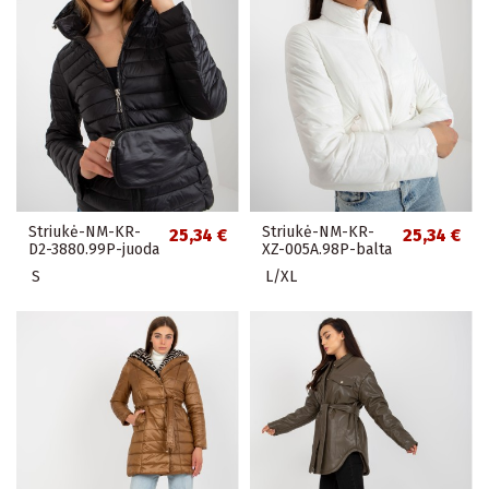
Striukė-NM-KR-
Striukė-NM-KR-
25,34 €
25,34 €
D2-3880.99P-juoda
XZ-005A.98P-balta
S
L/XL