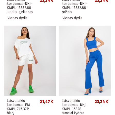
23,24 €
23,24 €
kostiumas-DHJ-
kostiumas-DHJ-
KMPL-15832.88-
KMPL-15832.88-
juodas-geltonas
rožinis
Vienas dydis
Vienas dydis
Laisvalaikio
Laisvalaikio
21,47 €
23,24 €
kostiumas-EM-
kostiumas-DHJ-
KMPL-745.37P-
KMPL-15828-
biały
tamsiai žydras