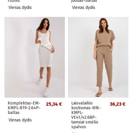
rožinis
juodas-baltas
Vienas dydis
Vienas dydis
Komplektas-EM-
Laisvalaikio
25,34 €
36,23 €
KMPL-819-2.64P-
kostiumas-WN-
baltas
KMPL-
VE41/42.68P-
Vienas dydis
tamsiai smėlio
spalvos