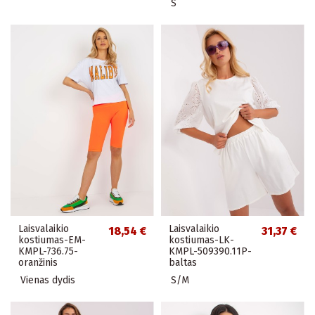
S
Laisvalaikio
Laisvalaikio
18,54 €
31,37 €
kostiumas-EM-
kostiumas-LK-
KMPL-736.75-
KMPL-509390.11P-
oranžinis
baltas
Vienas dydis
S/M