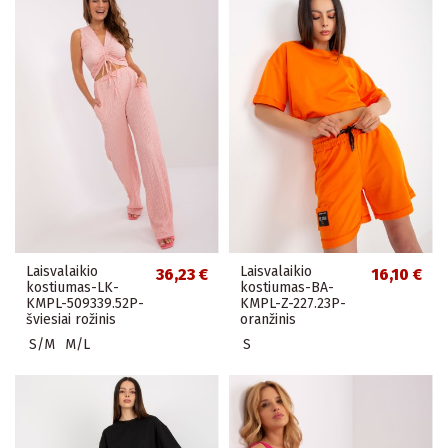
Laisvalaikio
Laisvalaikio
36,23 €
16,10 €
kostiumas-LK-
kostiumas-BA-
KMPL-509339.52P-
KMPL-Z-227.23P-
šviesiai rožinis
oranžinis
S/M
M/L
S