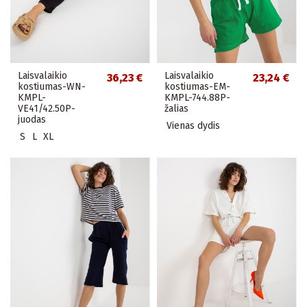
Laisvalaikio
Laisvalaikio
36,23 €
23,24 €
kostiumas-WN-
kostiumas-EM-
KMPL-
KMPL-744.88P-
VE41/42.50P-
žalias
juodas
Vienas dydis
S
L
XL