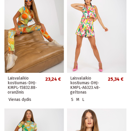
Laisvalaikio
Laisvalaikio
23,24 €
25,34 €
kostiumas-DHJ-
kostiumas-DHJ-
KMPL-15832.88-
KMPL-A6323.48-
oranžinis
geltonas
Vienas dydis
S
M
L