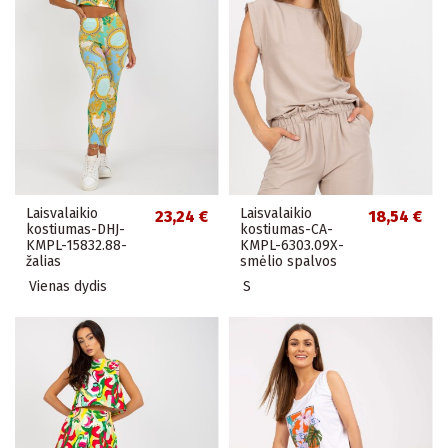
Laisvalaikio
Laisvalaikio
23,24 €
18,54 €
kostiumas-DHJ-
kostiumas-CA-
KMPL-15832.88-
KMPL-6303.09X-
žalias
smėlio spalvos
Vienas dydis
S