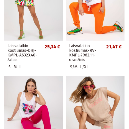
Laisvalaikio
Laisvalaikio
25,34 €
21,47 €
kostiumas-DHJ-
kostiumas-RV-
KMPL-A6323.48-
KMPL-7962.11-
žalias
oranžinis
S
M
L
S/M
L/XL