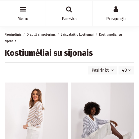
Menu
Paieška
Prisijungti
Pagrindinis
Drabužiai moterims
Laisvalaikio kostiumai
Kostiumėliai su
sijonais
Kostiumėliai su sijonais
Pasirinkti
48