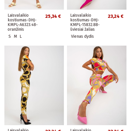
Laisvalaikio
Laisvalaikio
25,34 €
23,24 €
kostiumas-DHJ-
kostiumas-DHJ-
KMPL-A6323.48-
KMPL-15832.88-
oranžinis
šviesiai žalias
S
M
L
Vienas dydis
Laisvalaikio
Laisvalaikio