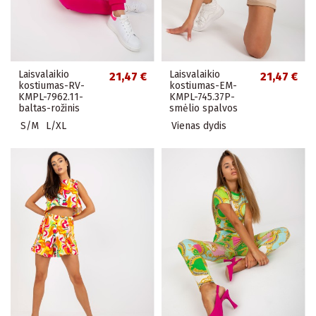
Laisvalaikio
Laisvalaikio
21,47 €
21,47 €
kostiumas-RV-
kostiumas-EM-
KMPL-7962.11-
KMPL-745.37P-
baltas-rožinis
smėlio spalvos
S/M
L/XL
Vienas dydis