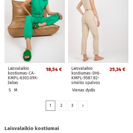
Laisvalaikio
Laisvalaikio
18,54 €
25,34 €
kostiumas-CA-
kostiumas-DHJ-
KMPL-6303.09X-
KMPL-9587.82-
žalias
smėlio spalvos
S
M
Vienas dydis
1
2
3
Laisvalaikio kostiumai