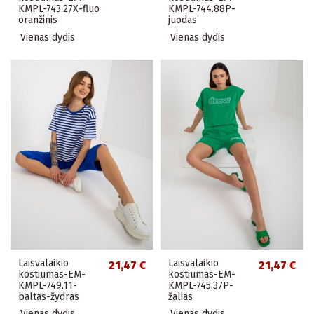
KMPL-743.27X-fluo
KMPL-744.88P-
oranžinis
juodas
Vienas dydis
Vienas dydis
Laisvalaikio
Laisvalaikio
21,47 €
21,47 €
kostiumas-EM-
kostiumas-EM-
KMPL-749.11-
KMPL-745.37P-
baltas-žydras
žalias
Vienas dydis
Vienas dydis