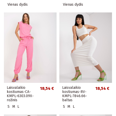
Vienas dydis
Vienas dydis
Laisvalaikio
Laisvalaikio
18,54 €
18,54 €
kostiumas-CA-
kostiumas-RV-
KMPL-6303.09X-
KMPL-7846.66-
rožinis
baltas
S
M
L
S
M
L