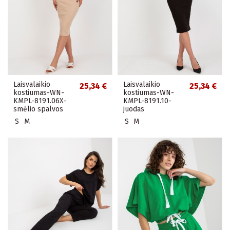
Laisvalaikio
Laisvalaikio
25,34 €
25,34 €
kostiumas-WN-
kostiumas-WN-
KMPL-8191.06X-
KMPL-8191.10-
smėlio spalvos
juodas
S
M
S
M