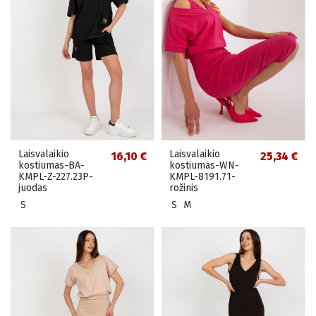
Laisvalaikio
Laisvalaikio
16,10 €
25,34 €
kostiumas-BA-
kostiumas-WN-
KMPL-Z-227.23P-
KMPL-8191.71-
juodas
rožinis
S
S
M