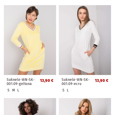
Suknelė-WN-SK-
Suknelė-WN-SK-
13,90 €
13,90 €
001.09-geltona
001.09-ecru
S
M
L
S
L