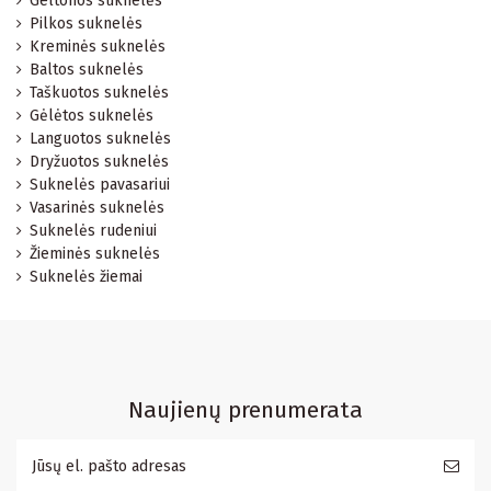
Geltonos suknelės
Pilkos suknelės
Kreminės suknelės
Baltos suknelės
Taškuotos suknelės
Gėlėtos suknelės
Languotos suknelės
Dryžuotos suknelės
Suknelės pavasariui
Vasarinės suknelės
Suknelės rudeniui
Žieminės suknelės
Suknelės žiemai
Naujienų prenumerata