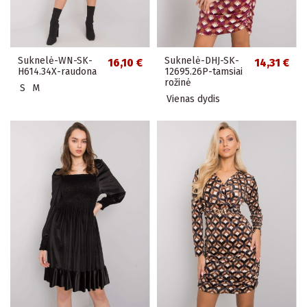
Suknelė-WN-SK-
Suknelė-DHJ-SK-
16,10 €
14,31 €
H614.34X-raudona
12695.26P-tamsiai
rožinė
S
M
Vienas dydis