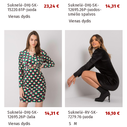
Suknelė-DHJ-SK-
Suknelė-DHJ-SK-
23,24 €
14,31 €
15220.61P-juoda
12695.26P-juodos-
smėlio spalvos
Vienas dydis
Vienas dydis
Suknelė-DHJ-SK-
Suknelė-RV-SK-
14,31 €
16,10 €
12695.26P-žalia
7279.76-juoda
Vienas dydis
S
M