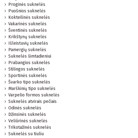
Proginės suknelės
Puošnios suknelės
Kokteilinės suknelės
Vakarinės suknelės
Šventinės suknelės
Krikštynų suknelės
Išleistuvių suknelės
Pamergių suknelės
Suknelės šimtadieniui
Prabangios suknelės
Stilingos suknelės
Sportinės suknelės
Švarko tipo suknelės
Marškinių tipo suknelės
Varpelio formos suknelės
Suknelės atvirais pečiais
Odinės suknelės
Džinsinės suknelės
Veliūrinės suknelės
Trikotažinės suknelės
Suknelės su tiuliu