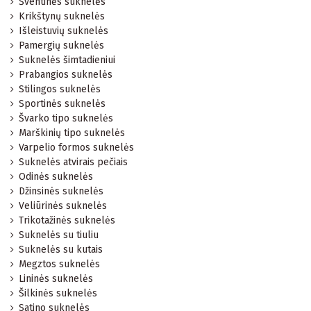
Šventinės suknelės
Krikštynų suknelės
Išleistuvių suknelės
Pamergių suknelės
Suknelės šimtadieniui
Prabangios suknelės
Stilingos suknelės
Sportinės suknelės
Švarko tipo suknelės
Marškinių tipo suknelės
Varpelio formos suknelės
Suknelės atvirais pečiais
Odinės suknelės
Džinsinės suknelės
Veliūrinės suknelės
Trikotažinės suknelės
Suknelės su tiuliu
Suknelės su kutais
Megztos suknelės
Lininės suknelės
Šilkinės suknelės
Satino suknelės