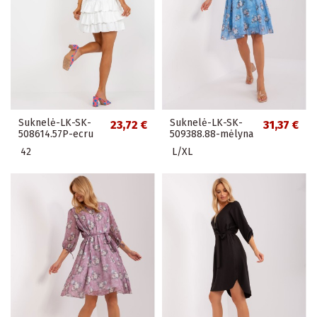
Suknelė-LK-SK-
Suknelė-LK-SK-
23,72 €
31,37 €
508614.57P-ecru
509388.88-mėlyna
42
L/XL