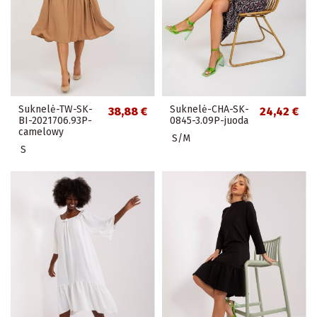
Suknelė-TW-SK-
Suknelė-CHA-SK-
38,88 €
24,42 €
BI-2021706.93P-
0845-3.09P-juoda
camelowy
S/M
S