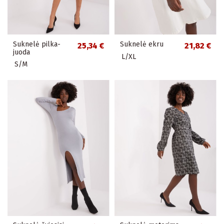
Suknelė pilka-
Suknelė ekru
25,34 €
21,82 €
juoda
L/XL
S/M