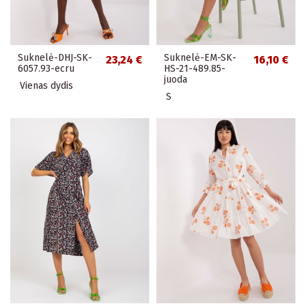
Suknelė-DHJ-SK-
Suknelė-EM-SK-
23,24 €
16,10 €
6057.93-ecru
HS-21-489.85-
juoda
Vienas dydis
S