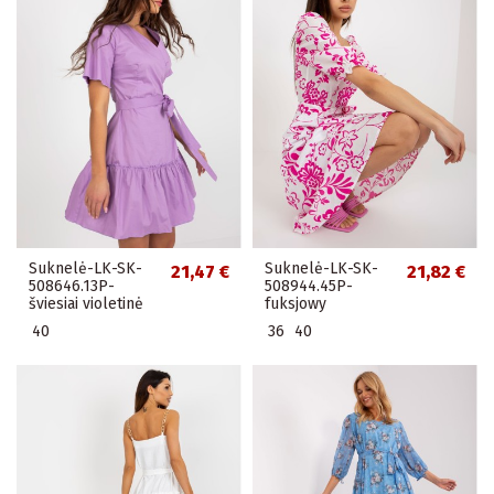
Suknelė-LK-SK-
Suknelė-LK-SK-
21,47 €
21,82 €
508646.13P-
508944.45P-
šviesiai violetinė
fuksjowy
40
36
40