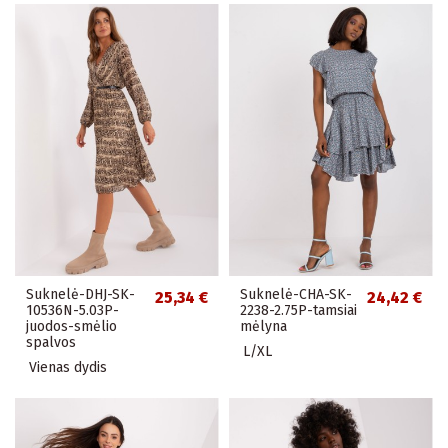
Suknelė-DHJ-SK-
Suknelė-CHA-SK-
25,34 €
24,42 €
10536N-5.03P-
2238-2.75P-tamsiai
juodos-smėlio
mėlyna
spalvos
L/XL
Vienas dydis