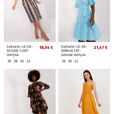
Suknelė-LK-SK-
Suknelė-LK-SK-
18,54 €
21,47 €
507468-1.20P-
508646.13P-
mėlyna
šviesiai mėlyna
36
38
40
42
36
38
42