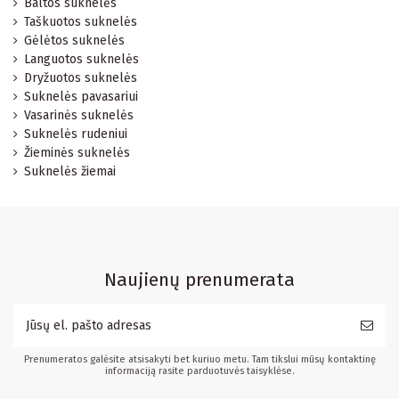
Baltos suknelės
Taškuotos suknelės
Gėlėtos suknelės
Languotos suknelės
Dryžuotos suknelės
Suknelės pavasariui
Vasarinės suknelės
Suknelės rudeniui
Žieminės suknelės
Suknelės žiemai
Naujienų prenumerata
Prenumeratos galėsite atsisakyti bet kuriuo metu. Tam tikslui mūsų kontaktinę
informaciją rasite parduotuvės taisyklėse.