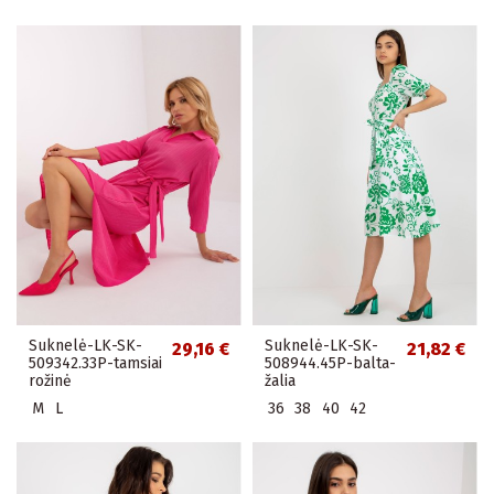
Suknelė-LK-SK-
Suknelė-LK-SK-
29,16 €
21,82 €
509342.33P-tamsiai
508944.45P-balta-
rožinė
žalia
M
L
36
38
40
42