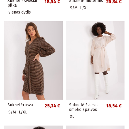
Suknelė šviesiai
Suknelė moterims
18,54 €
25,34 €
pilka
S/M
L/XL
Vienas dydis
Suknelėrusva
Suknelė šviesiai
25,34 €
18,54 €
smėlio spalvos
S/M
L/XL
XL