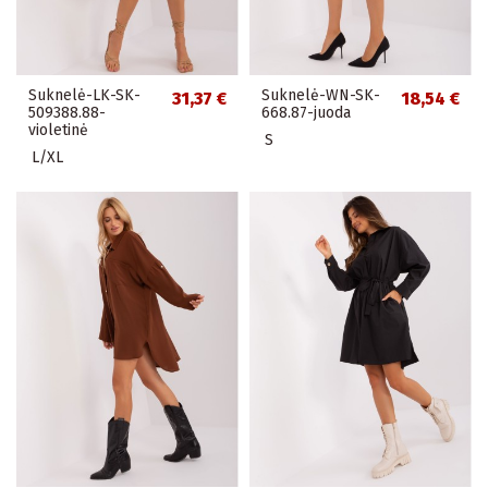
Suknelė-LK-SK-
Suknelė-WN-SK-
31,37 €
18,54 €
509388.88-
668.87-juoda
violetinė
S
L/XL