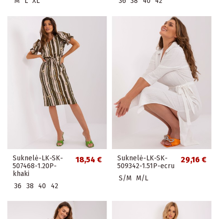
M
L
XL
36
38
40
42
Suknelė-LK-SK-
Suknelė-LK-SK-
18,54 €
29,16 €
507468-1.20P-
509342-1.51P-ecru
khaki
S/M
M/L
36
38
40
42