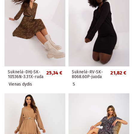
Suknelė-DHJ-SK-
Suknelė-RV-SK-
25,34 €
21,82 €
10536N-3.31X-ruda
8068.60P-juoda
Vienas dydis
S