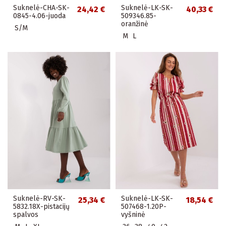
Suknelė-CHA-SK-
Suknelė-LK-SK-
24,42 €
40,33 €
0845-4.06-juoda
509346.85-
oranžinė
S/M
M
L
Suknelė-RV-SK-
Suknelė-LK-SK-
25,34 €
18,54 €
5832.18X-pistacijų
507468-1.20P-
spalvos
vyšninė