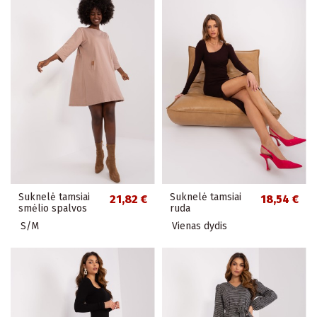
Suknelė tamsiai
Suknelė tamsiai
21,82 €
18,54 €
smėlio spalvos
ruda
S/M
Vienas dydis