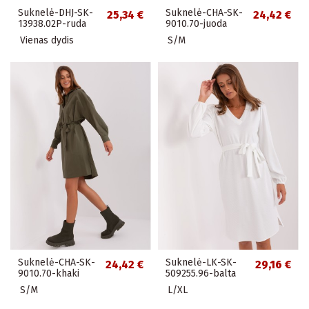
Suknelė-DHJ-SK-
Suknelė-CHA-SK-
25,34 €
24,42 €
13938.02P-ruda
9010.70-juoda
Vienas dydis
S/M
Suknelė-CHA-SK-
Suknelė-LK-SK-
24,42 €
29,16 €
9010.70-khaki
509255.96-balta
S/M
L/XL