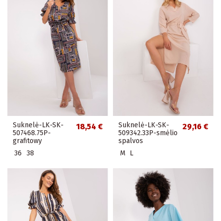
Suknelė-LK-SK-
Suknelė-LK-SK-
18,54 €
29,16 €
507468.75P-
509342.33P-smėlio
grafitowy
spalvos
36
38
M
L