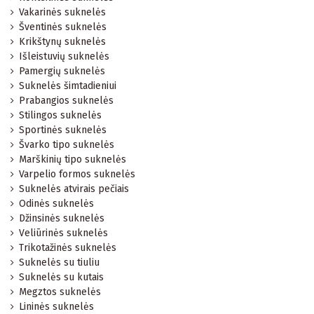
Vakarinės suknelės
Šventinės suknelės
Krikštynų suknelės
Išleistuvių suknelės
Pamergių suknelės
Suknelės šimtadieniui
Prabangios suknelės
Stilingos suknelės
Sportinės suknelės
Švarko tipo suknelės
Marškinių tipo suknelės
Varpelio formos suknelės
Suknelės atvirais pečiais
Odinės suknelės
Džinsinės suknelės
Veliūrinės suknelės
Trikotažinės suknelės
Suknelės su tiuliu
Suknelės su kutais
Megztos suknelės
Lininės suknelės