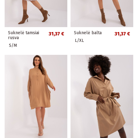
Suknelė tamsiai
Suknelė balta
31,37 €
31,37 €
rusva
L/XL
S/M