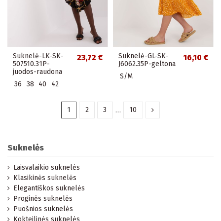
Suknelė-LK-SK-
Suknelė-GL-SK-
23,72 €
16,10 €
507510.31P-
J6062.35P-geltona
juodos-raudona
S/M
36
38
40
42
1
2
3
…
10
Suknelės
Laisvalaikio suknelės
Klasikinės suknelės
Elegantiškos suknelės
Proginės suknelės
Puošnios suknelės
Kokteilinės suknelės