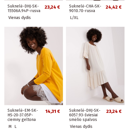
Suknelė-DHJ-SK-
Suknelė-CHA-SK-
23,24 €
24,42 €
15506A.94P-rusva
9010.70-rusva
Vienas dydis
L/XL
Suknelė-EM-SK-
Suknelė-DHJ-SK-
14,31 €
23,24 €
HS-20-37.05P-
6057.93-šviesiai
ciemny geltona
smėlio spalvos
M
L
Vienas dydis