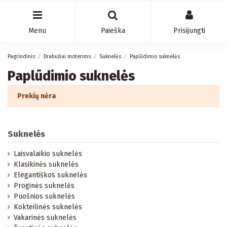
Menu
Paieška
Prisijungti
Pagrindinis
Drabužiai moterims
Suknelės
Paplūdimio suknelės
Paplūdimio suknelės
Prekių nėra
Suknelės
Laisvalaikio suknelės
Klasikinės suknelės
Elegantiškos suknelės
Proginės suknelės
Puošnios suknelės
Kokteilinės suknelės
Vakarinės suknelės