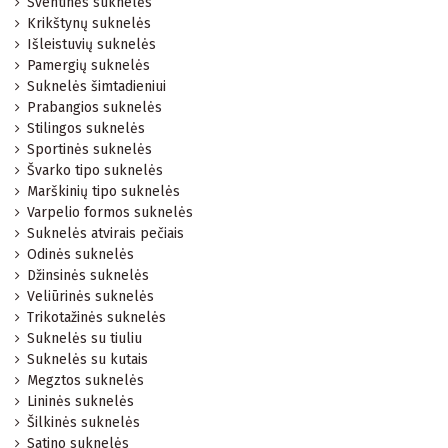
Šventinės suknelės
Krikštynų suknelės
Išleistuvių suknelės
Pamergių suknelės
Suknelės šimtadieniui
Prabangios suknelės
Stilingos suknelės
Sportinės suknelės
Švarko tipo suknelės
Marškinių tipo suknelės
Varpelio formos suknelės
Suknelės atvirais pečiais
Odinės suknelės
Džinsinės suknelės
Veliūrinės suknelės
Trikotažinės suknelės
Suknelės su tiuliu
Suknelės su kutais
Megztos suknelės
Lininės suknelės
Šilkinės suknelės
Satino suknelės