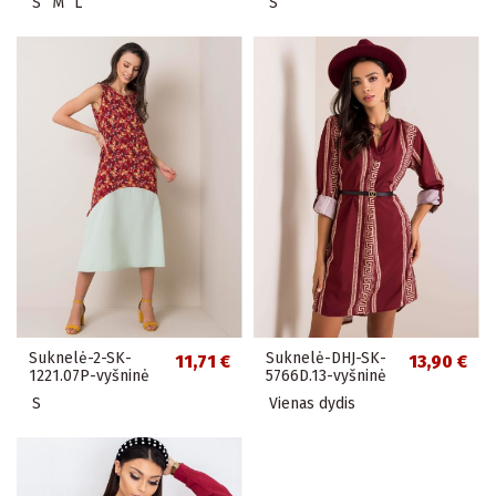
S
M
L
S
Suknelė-2-SK-
Suknelė-DHJ-SK-
11,71 €
13,90 €
1221.07P-vyšninė
5766D.13-vyšninė
S
Vienas dydis