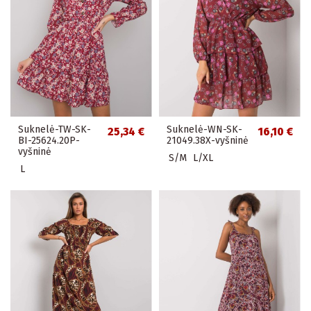
Suknelė-TW-SK-
Suknelė-WN-SK-
25,34 €
16,10 €
BI-25624.20P-
21049.38X-vyšninė
vyšninė
S/M
L/XL
L