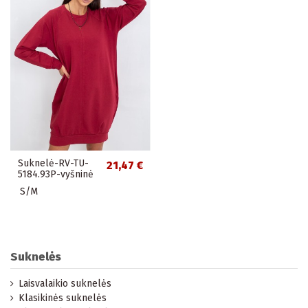
Suknelė-RV-TU-
21,47 €
5184.93P-vyšninė
S/M
Suknelės
Laisvalaikio suknelės
Klasikinės suknelės