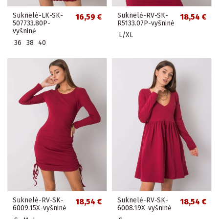
Suknelė-LK-SK-
Suknelė-RV-SK-
16,59 €
18,54 €
507733.80P-
R5133.07P-vyšninė
vyšninė
L/XL
36
38
40
Suknelė-RV-SK-
Suknelė-RV-SK-
18,54 €
18,54 €
6009.15X-vyšninė
6008.19X-vyšninė