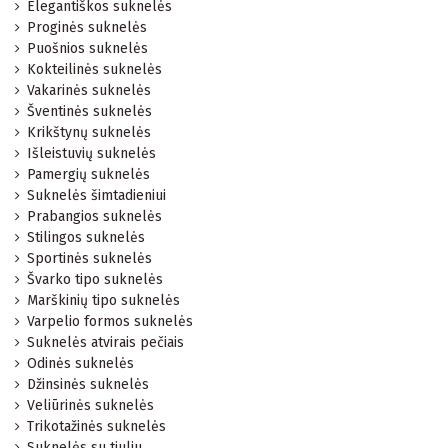
Elegantiškos suknelės
Proginės suknelės
Puošnios suknelės
Kokteilinės suknelės
Vakarinės suknelės
Šventinės suknelės
Krikštynų suknelės
Išleistuvių suknelės
Pamergių suknelės
Suknelės šimtadieniui
Prabangios suknelės
Stilingos suknelės
Sportinės suknelės
Švarko tipo suknelės
Marškinių tipo suknelės
Varpelio formos suknelės
Suknelės atvirais pečiais
Odinės suknelės
Džinsinės suknelės
Veliūrinės suknelės
Trikotažinės suknelės
Suknelės su tiuliu