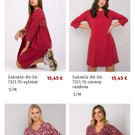
Suknelė-RV-SK-
Suknelė-RV-SK-
15,45 €
15,45 €
7321.70-vyšninė
7321.70-ciemny
raudona
S/M
S/M