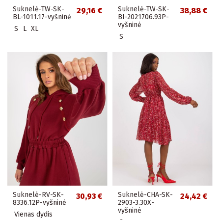
Suknelė-TW-SK-
Suknelė-TW-SK-
29,16 €
38,88 €
BL-1011.17-vyšninė
BI-2021706.93P-
vyšninė
S
L
XL
S
Suknelė-RV-SK-
Suknelė-CHA-SK-
30,93 €
24,42 €
8336.12P-vyšninė
2903-3.30X-
vyšninė
Vienas dydis