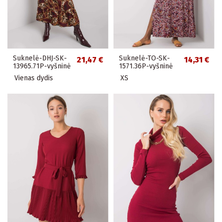
Suknelė-DHJ-SK-
Suknelė-TO-SK-
21,47 €
14,31 €
13965.71P-vyšninė
1571.36P-vyšninė
Vienas dydis
XS