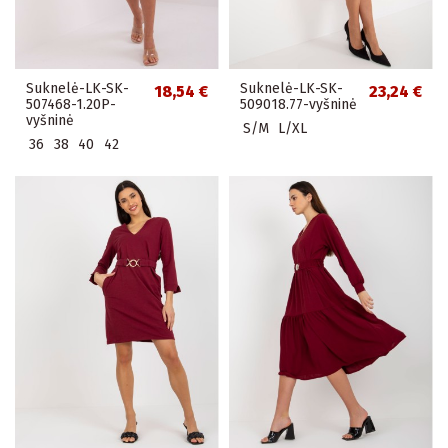
Suknelė-LK-SK-
Suknelė-LK-SK-
18,54 €
23,24 €
507468-1.20P-
509018.77-vyšninė
vyšninė
S/M
L/XL
36
38
40
42