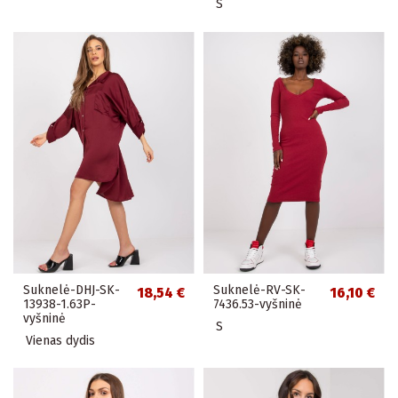
S
Suknelė-DHJ-SK-
Suknelė-RV-SK-
18,54 €
16,10 €
13938-1.63P-
7436.53-vyšninė
vyšninė
S
Vienas dydis