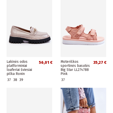
Lakinės odos
Moteriškos
56,01 €
35,27 €
platforminiai
sportinės basutės
loaferiai šviesiai
Big Star LL274788
pilka Ronin
Pink
37
38
39
37