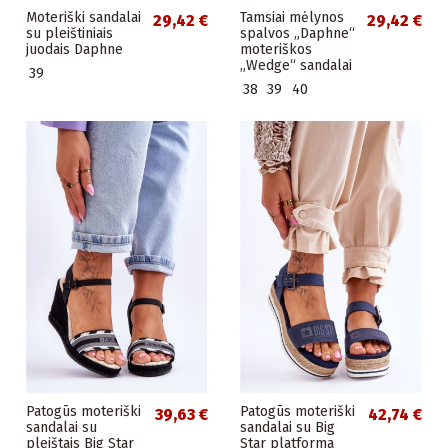
Moteriški sandalai
Tamsiai mėlynos
29,42 €
29,42 €
su pleištiniais
spalvos „Daphne“
juodais Daphne
moteriškos
„Wedge“ sandalai
39
38
39
40
Patogūs moteriški
Patogūs moteriški
39,63 €
42,74 €
sandalai su
sandalai su Big
pleištais Big Star
Star platforma