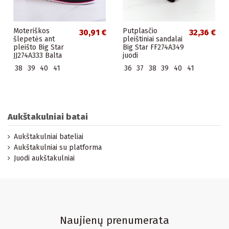
Moteriškos
Putplasčio
30,91 €
32,36 €
šlepetės ant
pleištiniai sandalai
pleišto Big Star
Big Star FF274A349
JJ274A333 Balta
juodi
38
39
40
41
36
37
38
39
40
41
Aukštakulniai batai
Aukštakulniai bateliai
Aukštakulniai su platforma
Juodi aukštakulniai
Naujienų prenumerata