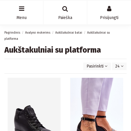
Menu
Paieška
Prisijungti
Pagrindinis
Avalynė moterims
Aukštakulniai batai
Aukštakulniai su
platforma
Aukštakulniai su platforma
Pasirinkti
24