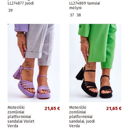
LL274877 juodi
LL274869 tamsiai
mėlyni
39
37
38
Moteriški
Moteriški
21,65 €
21,65 €
zomšiniai
zomšiniai
platforminiai
platforminiai
sandalai Violet
sandalai, juodi
Verda
Verda