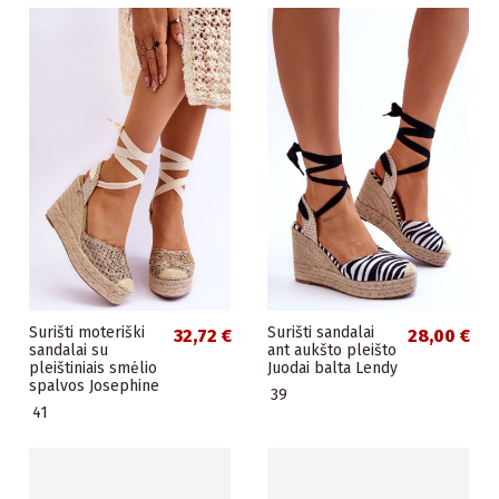
Surišti moteriški
Surišti sandalai
32,72 €
28,00 €
sandalai su
ant aukšto pleišto
pleištiniais smėlio
Juodai balta Lendy
spalvos Josephine
39
41