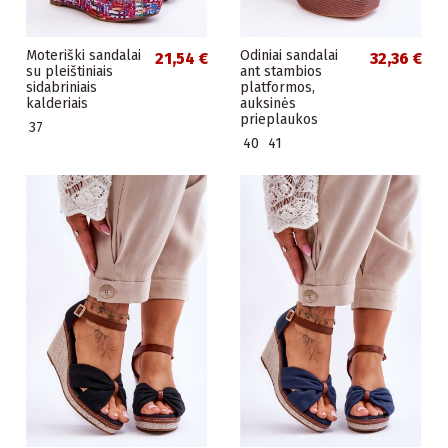
Moteriški sandalai
Odiniai sandalai
21,54 €
32,36 €
su pleištiniais
ant stambios
sidabriniais
platformos,
kalderiais
auksinės
prieplaukos
37
40
41