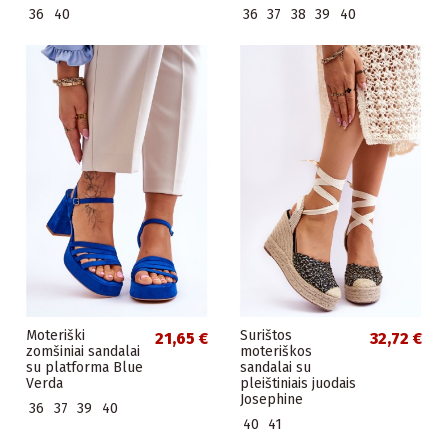
36
40
36
37
38
39
40
Moteriški
Surištos
21,65 €
32,72 €
zomšiniai sandalai
moteriškos
su platforma Blue
sandalai su
Verda
pleištiniais juodais
Josephine
36
37
39
40
40
41