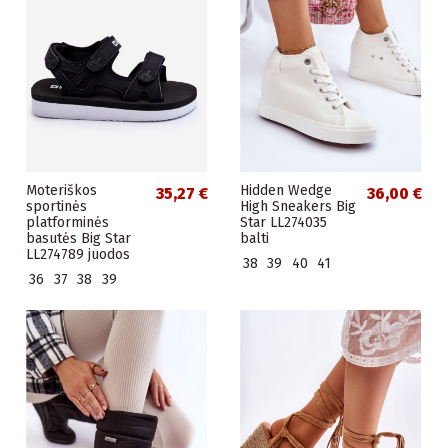
Moteriškos
Hidden Wedge
35,27 €
36,00 €
sportinės
High Sneakers Big
platforminės
Star LL274035
basutės Big Star
balti
LL274789 juodos
38
39
40
41
36
37
38
39