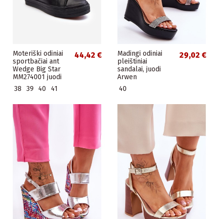
Moteriški odiniai
Madingi odiniai
44,42 €
29,02 €
sportbačiai ant
pleištiniai
Wedge Big Star
sandalai, juodi
MM274001 juodi
Arwen
38
39
40
41
40