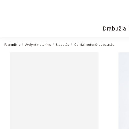
Drabužia
Pagrindinis
Avalynė moterims
Šlepetės
Odiniai moteriškos basutės