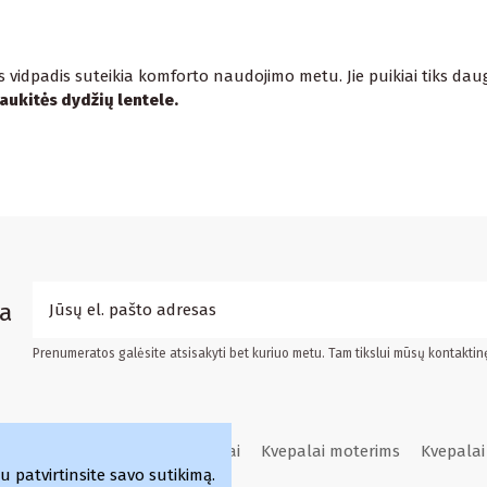
idpadis suteikia komforto naudojimo metu. Jie puikiai tiks daugel
aukitės dydžių lentele.
a
Prenumeratos galėsite atsisakyti bet kuriuo metu. Tam tikslui mūsų kontaktin
Sijonai
Aulinukai
Kvepalai
Kvepalai moterims
Kvepalai
patvirtinsite savo sutikimą.