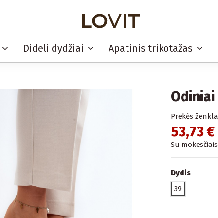
i
Dideli dydžiai
Apatinis trikotažas
Odiniai
Prekės ženkla
53,73 €
Su mokesčiais
Dydis
39