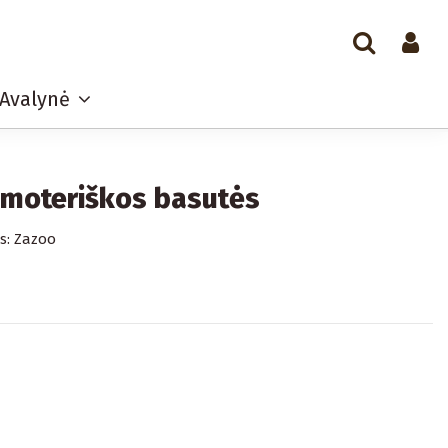
Avalynė
 moteriškos basutės
s:
Zazoo