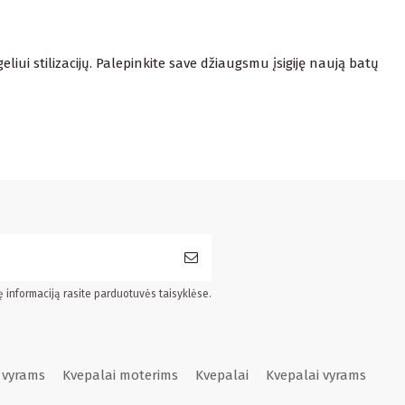
iui stilizacijų. Palepinkite save džiaugsmu įsigiję naują batų
ę informaciją rasite parduotuvės taisyklėse.
 vyrams
Kvepalai moterims
Kvepalai
Kvepalai vyrams