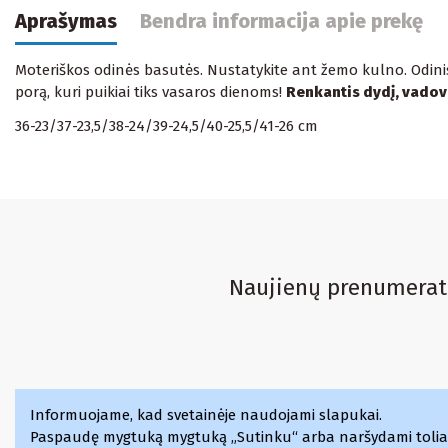
Aprašymas
Bendra informacija apie prekę
Moteriškos odinės basutės. Nustatykite ant žemo kulno. Odinis v
porą, kuri puikiai tiks vasaros dienoms!
Renkantis dydį, vadov
36-23/37-23,5/38-24/39-24,5/40-25,5/41-26 cm
Naujienų prenumerat
Suknelės
Informuojame, kad svetainėje naudojami slapukai
Palaidinės
Laisvalaikio kostiumai
Megztiniai
.
Paspaudę mygtuką mygtuką „Sutinku“ arba naršydami toliau 