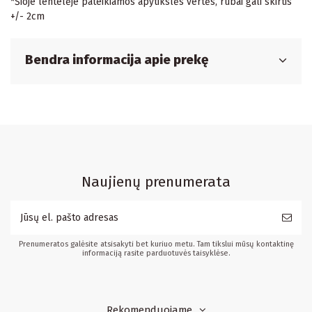
*Šioje lentelėje pateikiamos apytikslės vertės, rūbai gali skirtis
+/- 2cm
Bendra informacija apie prekę
Naujienų prenumerata
Prenumeratos galėsite atsisakyti bet kuriuo metu. Tam tikslui mūsų kontaktinę
informaciją rasite parduotuvės taisyklėse.
Rekomenduojame