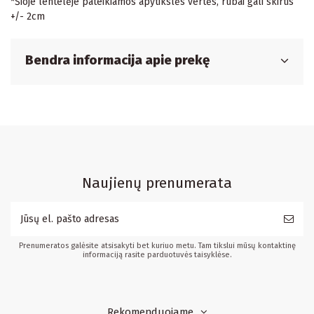
*Šioje lentelėje pateikiamos apytikslės vertės, rūbai gali skirtis
+/- 2cm
Bendra informacija apie prekę
Naujienų prenumerata
Prenumeratos galėsite atsisakyti bet kuriuo metu. Tam tikslui mūsų kontaktinę
informaciją rasite parduotuvės taisyklėse.
Rekomenduojame