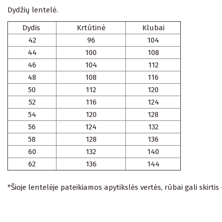
Dydžių lentelė.
Dydis
Krtūtinė
Klubai
42
96
104
44
100
108
46
104
112
48
108
116
50
112
120
52
116
124
54
120
128
56
124
132
58
128
136
60
132
140
62
136
144
*Šioje lentelėje pateikiamos apytikslės vertės, rūbai gali skirtis