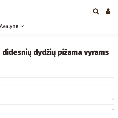
Avalynė
 didesnių dydžių pižama vyrams