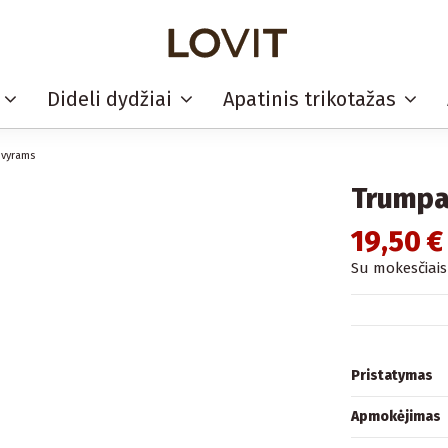
i
Dideli dydžiai
Apatinis trikotažas
 vyrams
Trumpa
19,50 €
Su mokesčiais
Pristatymas
Apmokėjimas