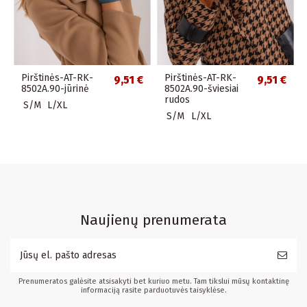
Pirštinės-AT-RK-
Pirštinės-AT-RK-
9,51 €
9,51 €
8502A.90-jūrinė
8502A.90-šviesiai
rudos
S/M
L/XL
S/M
L/XL
Naujienų prenumerata
Prenumeratos galėsite atsisakyti bet kuriuo metu. Tam tikslui mūsų kontaktinę
informaciją rasite parduotuvės taisyklėse.