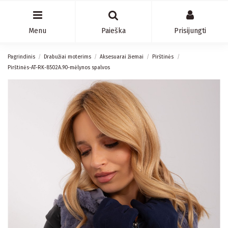
Menu
Paieška
Prisijungti
Pagrindinis
Drabužiai moterims
Aksesuarai žiemai
Pirštinės
Pirštinės-AT-RK-8502A.90-mėlynos spalvos