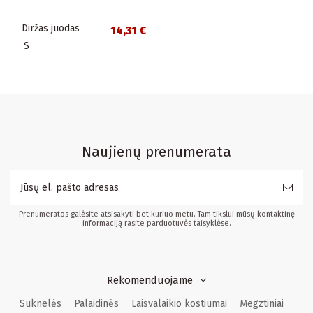
Diržas juodas
14,31 €
S
Naujienų prenumerata
Prenumeratos galėsite atsisakyti bet kuriuo metu. Tam tikslui mūsų kontaktinę
informaciją rasite parduotuvės taisyklėse.
Rekomenduojame
Suknelės
Palaidinės
Laisvalaikio kostiumai
Megztiniai