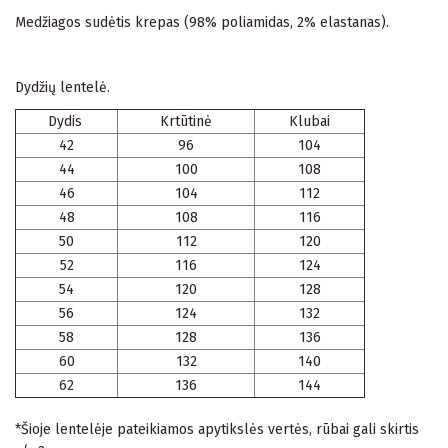
Medžiagos sudėtis krepas (98% poliamidas, 2% elastanas).
Dydžių lentelė.
Dydis
Krtūtinė
Klubai
42
96
104
44
100
108
46
104
112
48
108
116
50
112
120
52
116
124
54
120
128
56
124
132
58
128
136
60
132
140
62
136
144
*Šioje lentelėje pateikiamos apytikslės vertės, rūbai gali skirtis