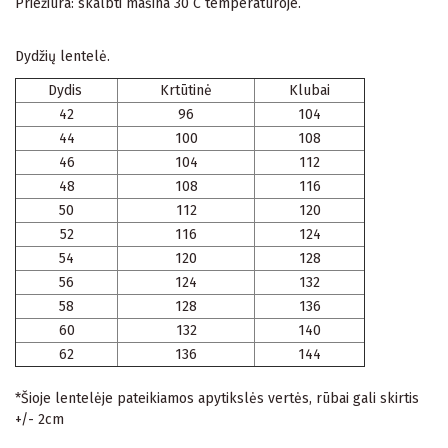
Priežiūra: skalbti mašina 30 C temperatūroje.
Dydžių lentelė.
Dydis
Krtūtinė
Klubai
42
96
104
44
100
108
46
104
112
48
108
116
50
112
120
52
116
124
54
120
128
56
124
132
58
128
136
60
132
140
62
136
144
*Šioje lentelėje pateikiamos apytikslės vertės, rūbai gali skirtis
+/- 2cm