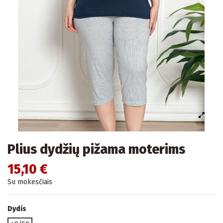
Plius dydžių pižama moterims
15,10 €
Su mokesčiais
Dydis