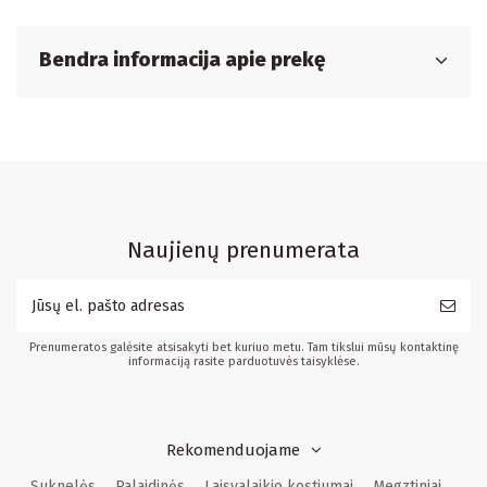
Bendra informacija apie prekę
Naujienų prenumerata
Prenumeratos galėsite atsisakyti bet kuriuo metu. Tam tikslui mūsų kontaktinę
informaciją rasite parduotuvės taisyklėse.
Rekomenduojame
Suknelės
Palaidinės
Laisvalaikio kostiumai
Megztiniai