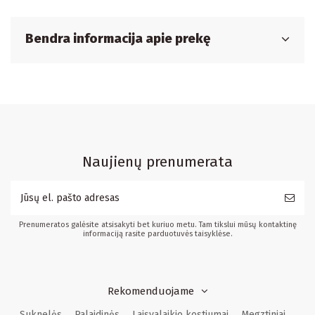
Bendra informacija apie prekę
Naujienų prenumerata
Prenumeratos galėsite atsisakyti bet kuriuo metu. Tam tikslui mūsų kontaktinę
informaciją rasite parduotuvės taisyklėse.
Rekomenduojame
Suknelės
Palaidinės
Laisvalaikio kostiumai
Megztiniai