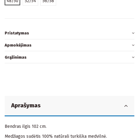
48/50
52/54
56/58
Pristatymas
Apmokėjimas
Grąžinimas
Aprašymas
Bendras ilgis 102 cm.
Medžiagos sudėtis 100% natūrali turkiška medvilnė.