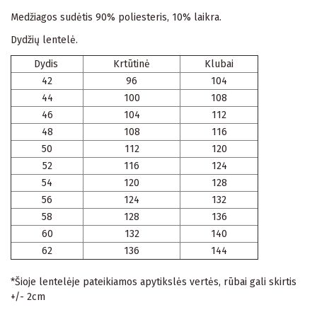
Medžiagos sudėtis 90% poliesteris, 10% laikra.
Dydžių lentelė.
Dydis
Krtūtinė
Klubai
42
96
104
44
100
108
46
104
112
48
108
116
50
112
120
52
116
124
54
120
128
56
124
132
58
128
136
60
132
140
62
136
144
*Šioje lentelėje pateikiamos apytikslės vertės, rūbai gali skirtis
+/- 2cm