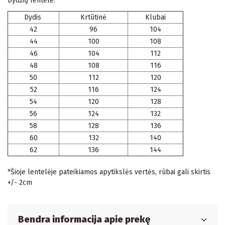
Dydžių lentelė.
Dydis
Krtūtinė
Klubai
42
96
104
44
100
108
46
104
112
48
108
116
50
112
120
52
116
124
54
120
128
56
124
132
58
128
136
60
132
140
62
136
144
*Šioje lentelėje pateikiamos apytikslės vertės, rūbai gali skirtis
+/- 2cm
Bendra informacija apie prekę