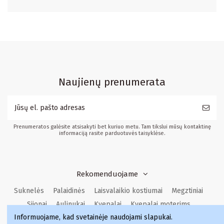
Naujienų prenumerata
Prenumeratos galėsite atsisakyti bet kuriuo metu. Tam tikslui mūsų kontaktinę
informaciją rasite parduotuvės taisyklėse.
Rekomenduojame
Suknelės
Palaidinės
Laisvalaikio kostiumai
Megztiniai
Sijonai
Aulinukai
Kvepalai
Kvepalai moterims
Informuojame, kad svetainėje naudojami slapukai
.
Kvepalai vyrams
Kvepalai moterims
Kvepalai