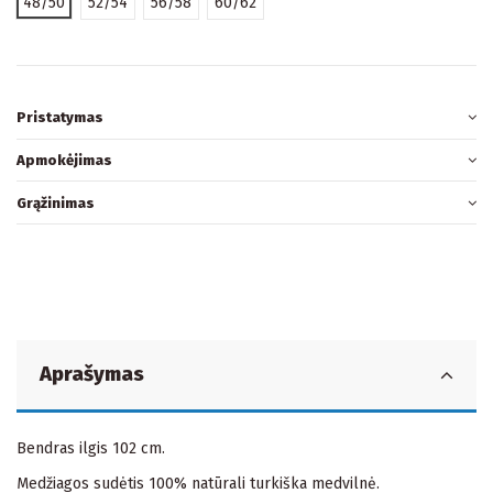
48/50
52/54
56/58
60/62
Pristatymas
Apmokėjimas
Grąžinimas
Aprašymas
Bendras ilgis 102 cm.
Medžiagos sudėtis 100% natūrali turkiška medvilnė.