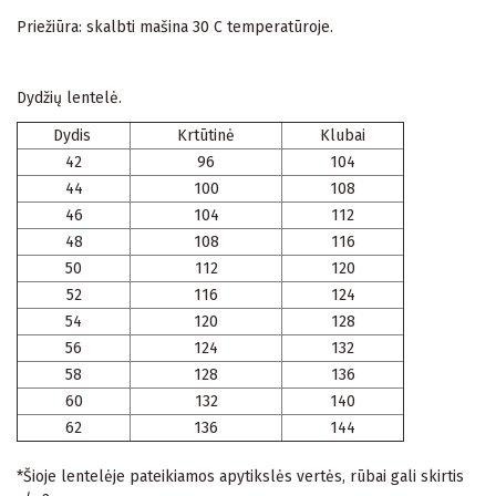
Priežiūra: skalbti mašina 30 C temperatūroje.
Dydžių lentelė.
Dydis
Krtūtinė
Klubai
42
96
104
44
100
108
46
104
112
48
108
116
50
112
120
52
116
124
54
120
128
56
124
132
58
128
136
60
132
140
62
136
144
*Šioje lentelėje pateikiamos apytikslės vertės, rūbai gali skirtis